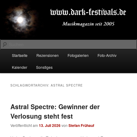
Zum
Zum
Musikmagazin seit 2005
primären
sekundären
Inhalt
Inhalt
springen
springen
DARK-FESTIVALS.DE
Suchen
Hauptmenü
Startseite
Rezensionen
Fotogalerien
Foto-Archiv
Kalender
Sonstiges
SCHLAGWORTARCHIV:
ASTRAL SPECTRE
Astral Spectre: Gewinner der
Verlosung steht fest
Veröffentlicht am
13. Juli 2026
von
Stefan Frühauf