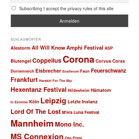
Subscribing I accept the privacy rules of this site
SCHLAGWÖRTER
All Will Know
Amphi Festival
Alestorm
ASP
Corona
Coppelius
Blutengel
Corvus Corax
Feuerschwanz
Eisbrecher
Faun
Dornenreich
Ensiferum
Frankfurt
Harakiri For The Sky
Hexentanz Festival
Hämatom
Hildesheim
Leipzig
Köln
Letzte Instanz
In Extremo
Lord Of The Lost
M'era Luna Festival
Mannheim
Mono Inc.
MS Connexion
Ost+Front