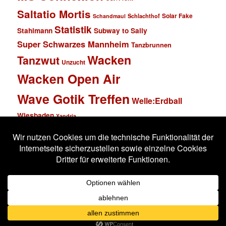
Saltatio Mortis
Solar Fake
Schlachthof
Schandmaul
Statistik
Stahlmann
Subway to Sally
Super Schwarzes Mannheim
Tanzbrunnen
Wacken
Tanzwut
Unzucht
Wacken Open Air
Wave Gotik Treffen
Welle:Erdball
Wiesbaden
Xandria
Impressum
Datenschutzerklärung
Stolz präsentiert von WordPress