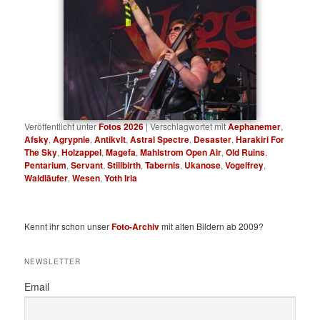
Veröffentlicht unter
Fotos 2026
|
Verschlagwortet mit
Aephanemer
,
Afsky
,
Agrypnie
,
Antikvlt
,
Astral Spectre
,
Desaster
,
Harakiri For
The Sky
,
Holzappel
,
Magefa
,
Mahlstrom Open Air
,
Old Ruins
,
Pentarium
,
Servant
,
Stillbirth
,
Tabernis
,
Ukanose
,
Vogelfrey
,
Waldläufer
,
Wesen
,
Yoth Iria
Kennt ihr schon unser
Foto-Archiv
mit alten Bildern ab 2009?
NEWSLETTER
Email