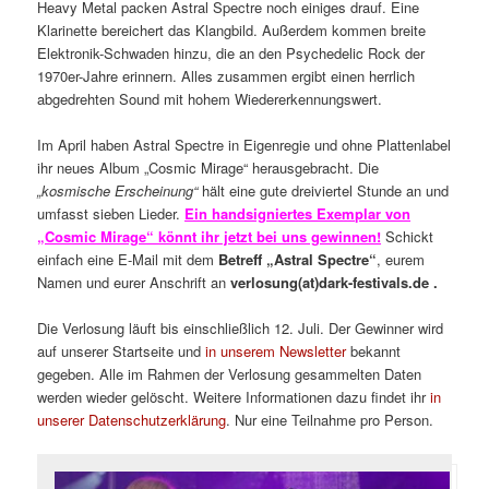
Heavy Metal packen Astral Spectre noch einiges drauf. Eine
Klarinette bereichert das Klangbild. Außerdem kommen breite
Elektronik-Schwaden hinzu, die an den Psychedelic Rock der
1970er-Jahre erinnern. Alles zusammen ergibt einen herrlich
abgedrehten Sound mit hohem Wiedererkennungswert.
Im April haben Astral Spectre in Eigenregie und ohne Plattenlabel
ihr neues Album „Cosmic Mirage“ herausgebracht. Die
„kosmische Erscheinung“
hält eine gute dreiviertel Stunde an und
umfasst sieben Lieder.
Ein handsigniertes Exemplar von
„Cosmic Mirage“ könnt ihr jetzt bei uns gewinnen!
Schickt
einfach eine E-Mail mit dem
Betreff „Astral Spectre“
, eurem
Namen und eurer Anschrift an
verlosung(at)dark-festivals.de .
Die Verlosung läuft bis einschließlich 12. Juli. Der Gewinner wird
auf unserer Startseite und
in unserem Newsletter
bekannt
gegeben. Alle im Rahmen der Verlosung gesammelten Daten
werden wieder gelöscht. Weitere Informationen dazu findet ihr
in
unserer Datenschutzerklärung
. Nur eine Teilnahme pro Person.