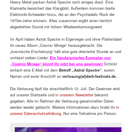
Heavy Metal packen Astral Spectre noch einiges drauf. Eine
Klarinette bereichert das Klangbild. Außerdem kommen breite
Elektronik-Schwaden hinzu, die an den Psychedelic Rock der
1970er-Jahre erinnern. Alles zusammen ergibt einen herrlich
abgedrehten Sound mit hohem Wiedererkennungswert.
Im April haben Astral Spectre in Eigenregie und ohne Plattenlabel
ihr neues Album „Cosmic Mirage“ herausgebracht. Die
„kosmische Erscheinung“
hält eine gute dreiviertel Stunde an und
umfasst sieben Lieder.
Ein handsigniertes Exemplar von
„Cosmic Mirage“ könnt ihr jetzt bei uns gewinnen!
Schickt
einfach eine E-Mail mit dem
Betreff „Astral Spectre“
, eurem
Namen und eurer Anschrift an
verlosung(at)dark-festivals.de .
Die Verlosung läuft bis einschließlich 12. Juli. Der Gewinner wird
auf unserer Startseite und
in unserem Newsletter
bekannt
gegeben. Alle im Rahmen der Verlosung gesammelten Daten
werden wieder gelöscht. Weitere Informationen dazu findet ihr
in
unserer Datenschutzerklärung
. Nur eine Teilnahme pro Person.