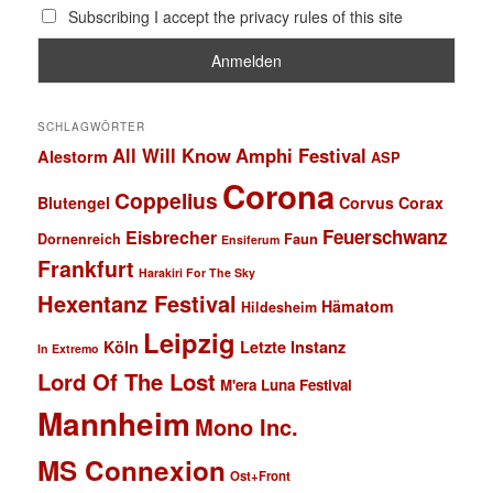
Subscribing I accept the privacy rules of this site
SCHLAGWÖRTER
All Will Know
Amphi Festival
Alestorm
ASP
Corona
Coppelius
Blutengel
Corvus Corax
Feuerschwanz
Eisbrecher
Faun
Dornenreich
Ensiferum
Frankfurt
Harakiri For The Sky
Hexentanz Festival
Hämatom
Hildesheim
Leipzig
Köln
Letzte Instanz
In Extremo
Lord Of The Lost
M'era Luna Festival
Mannheim
Mono Inc.
MS Connexion
Ost+Front