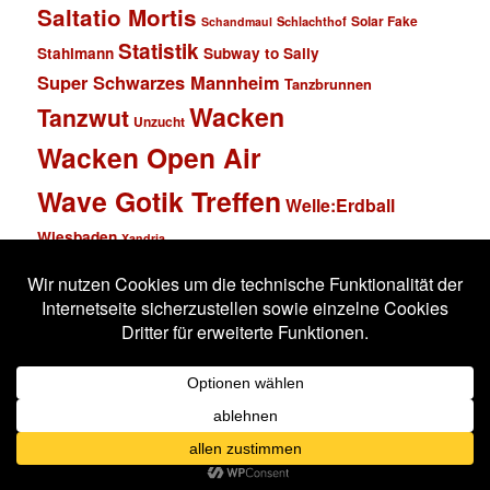
Saltatio Mortis
Solar Fake
Schlachthof
Schandmaul
Statistik
Stahlmann
Subway to Sally
Super Schwarzes Mannheim
Tanzbrunnen
Wacken
Tanzwut
Unzucht
Wacken Open Air
Wave Gotik Treffen
Welle:Erdball
Wiesbaden
Xandria
Impressum
Datenschutzerklärung
Stolz präsentiert von WordPress