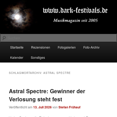
Zum
Zum
Musikmagazin seit 2005
primären
sekundären
Inhalt
Inhalt
springen
springen
DARK-FESTIVALS.DE
Suchen
Hauptmenü
Startseite
Rezensionen
Fotogalerien
Foto-Archiv
Kalender
Sonstiges
SCHLAGWORTARCHIV:
ASTRAL SPECTRE
Astral Spectre: Gewinner der
Verlosung steht fest
Veröffentlicht am
13. Juli 2026
von
Stefan Frühauf