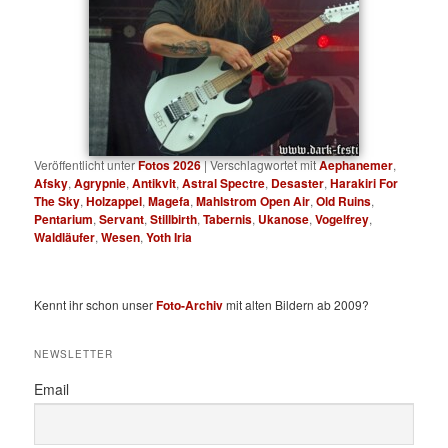
Veröffentlicht unter
Fotos 2026
|
Verschlagwortet mit
Aephanemer
,
Afsky
,
Agrypnie
,
Antikvlt
,
Astral Spectre
,
Desaster
,
Harakiri For
The Sky
,
Holzappel
,
Magefa
,
Mahlstrom Open Air
,
Old Ruins
,
Pentarium
,
Servant
,
Stillbirth
,
Tabernis
,
Ukanose
,
Vogelfrey
,
Waldläufer
,
Wesen
,
Yoth Iria
Kennt ihr schon unser
Foto-Archiv
mit alten Bildern ab 2009?
NEWSLETTER
Email