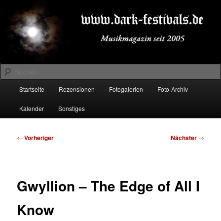
Zum
Musikmagazin seit 2005
primären
Inhalt
springen
DARK-FESTIVALS.DE
Suchen
Hauptmenü
Startseite
Rezensionen
Fotogalerien
Foto-Archiv
Kalender
Sonstiges
Beitragsnavigation
←
Vorheriger
Nächster
→
Gwyllion – The Edge of All I
Know