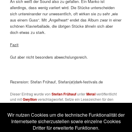
An sich weiß der Sound also zu gefallen. Ein Manko ist
allerdings, dass wenig variiert wird. Die Stücke unterscheiden
sich untereinander nur unwesentlich, oft wirken sie zu sehr „wie
aus einem Guss“. Mit „Angelheart“ endet das Album zwar in einer
schönen Klavierballade, die übrigen Stücke ähneln sich aber
doch etwas zu stark.
Fazit
Gut aber nicht besonders abwechslungsreich.
Rezension: Stefan Frühauf, Stefan(at)dark-festivals.de
Dieser Eintrag wurde von
Stefan Frühauf
unter
Metal
veröffentlicht
und mit
Gwyllion
verschlagwortet. Setze ein Lesezeichen für den
Permalink
.
Impressum