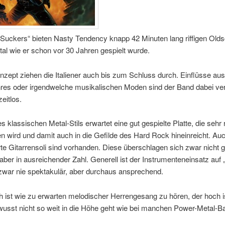
 Suckers“ bieten Nasty Tendency knapp 42 Minuten lang riffigen Old
al wie er schon vor 30 Jahren gespielt wurde.
zept ziehen die Italiener auch bis zum Schluss durch. Einflüsse au
res oder irgendwelche musikalischen Moden sind der Band dabei verp
eitlos.
s klassischen Metal-Stils erwartet eine gut gespielte Platte, die sehr ri
n wird und damit auch in die Gefilde des Hard Rock hineinreicht. Au
e Gitarrensoli sind vorhanden. Diese überschlagen sich zwar nicht 
 aber in ausreichender Zahl. Generell ist der Instrumenteneinsatz auf 
zwar nie spektakulär, aber durchaus ansprechend.
 ist wie zu erwarten melodischer Herrengesang zu hören, der hoch is
wusst nicht so weit in die Höhe geht wie bei manchen Power-Metal-B