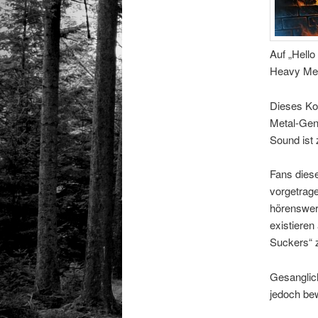
Auf „Hello
Heavy Met
Dieses Kon
Metal-Gen
Sound ist z
Fans diese
vorgetrage
hörenswert
existieren
Suckers“ 
Gesanglich
jedoch be