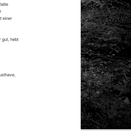
atte
r
t einer
 gut, hebt
usthave,