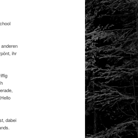
school
s anderen
önt, ihr
ffig
ch
gerade,
„Hello
t, dabei
ands.