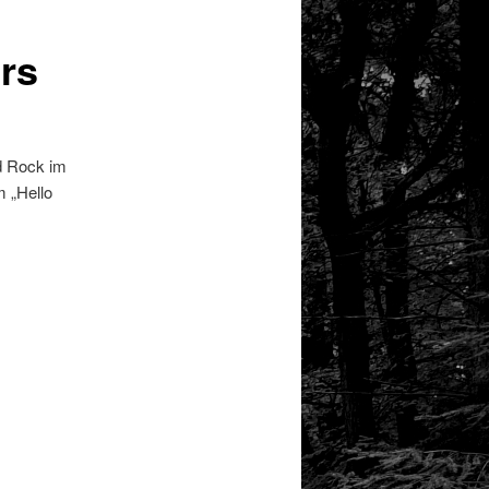
rs
d Rock im
m „Hello