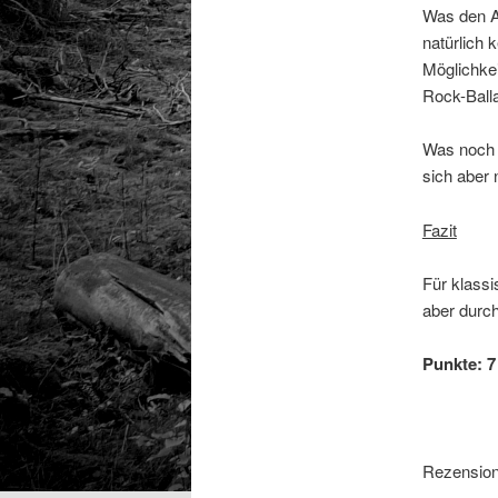
Was den A
natürlich
Möglichkei
Rock-Balla
Was noch f
sich aber 
Fazit
Für klass
aber durch
Punkte: 7 
Rezension: