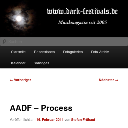
Zum
Musikmagazin seit 2005
primären
Inhalt
springen
DARK-FESTIVALS.DE
Suchen
Hauptmenü
Startseite
Rezensionen
Fotogalerien
Foto-Archiv
Kalender
Sonstiges
Beitragsnavigation
←
Vorheriger
Nächster
→
AADF – Process
Veröffentlicht am
16. Februar 2011
von
Stefan Frühauf