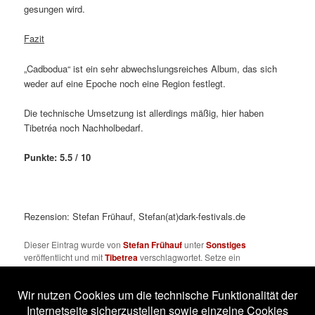
gesungen wird.
Fazit
„Cadbodua“ ist ein sehr abwechslungsreiches Album, das sich
weder auf eine Epoche noch eine Region festlegt.
Die technische Umsetzung ist allerdings mäßig, hier haben
Tibetréa noch Nachholbedarf.
Punkte: 5.5 / 10
Rezension: Stefan Frühauf, Stefan(at)dark-festivals.de
Dieser Eintrag wurde von
Stefan Frühauf
unter
Sonstiges
veröffentlicht und mit
Tibetrea
verschlagwortet. Setze ein
Lesezeichen für den
Permalink
.
Impressum