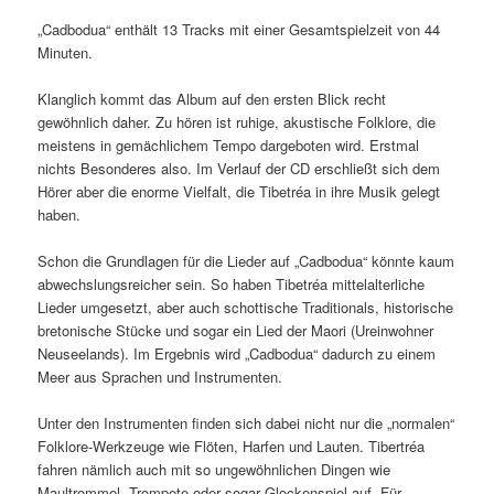
„Cadbodua“ enthält 13 Tracks mit einer Gesamtspielzeit von 44
Minuten.
Klanglich kommt das Album auf den ersten Blick recht
gewöhnlich daher. Zu hören ist ruhige, akustische Folklore, die
meistens in gemächlichem Tempo dargeboten wird. Erstmal
nichts Besonderes also. Im Verlauf der CD erschließt sich dem
Hörer aber die enorme Vielfalt, die Tibetréa in ihre Musik gelegt
haben.
Schon die Grundlagen für die Lieder auf „Cadbodua“ könnte kaum
abwechslungsreicher sein. So haben Tibetréa mittelalterliche
Lieder umgesetzt, aber auch schottische Traditionals, historische
bretonische Stücke und sogar ein Lied der Maori (Ureinwohner
Neuseelands). Im Ergebnis wird „Cadbodua“ dadurch zu einem
Meer aus Sprachen und Instrumenten.
Unter den Instrumenten finden sich dabei nicht nur die „normalen“
Folklore-Werkzeuge wie Flöten, Harfen und Lauten. Tibertréa
fahren nämlich auch mit so ungewöhnlichen Dingen wie
Maultrommel, Trompete oder sogar Glockenspiel auf. Für