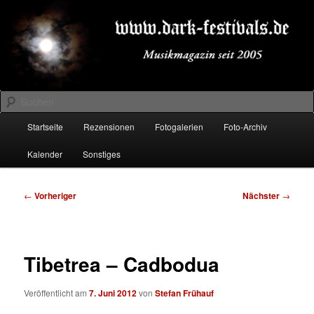
Zum
Musikmagazin seit 2005
primären
Inhalt
springen
DARK-FESTIVALS.DE
Suchen
Hauptmenü
Startseite
Rezensionen
Fotogalerien
Foto-Archiv
Kalender
Sonstiges
Beitragsnavigation
←
Vorheriger
Nächster
→
Tibetrea – Cadbodua
Veröffentlicht am
7. Juni 2012
von
Stefan Frühauf