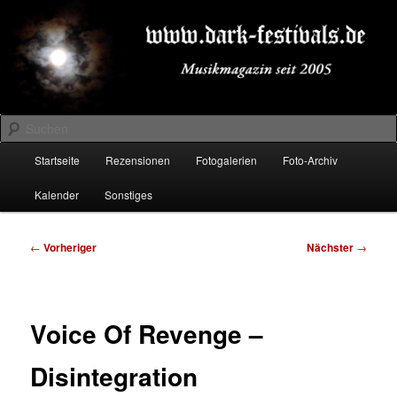
Zum
Musikmagazin seit 2005
primären
Inhalt
springen
DARK-FESTIVALS.DE
Suchen
Hauptmenü
Startseite
Rezensionen
Fotogalerien
Foto-Archiv
Kalender
Sonstiges
Beitragsnavigation
←
Vorheriger
Nächster
→
Voice Of Revenge –
Disintegration