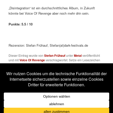
„Disintegration“ ist ein durchschnittliches Album, in Zukunft
könnte bei Voice Of Revenge aber noch mehr drin sein.
Punkte: 5.5 / 10
Rezension: Stefan Frühauf, Stefan(at)dark-festivals.de
Dieser Eintrag wurde von
Stefan Frühauf
unter
Metal
veröffentlicht
und mit
Voice Of Revenge
verschlagwortet. Setze ein Lesezeichen
für den
Permalink
.
Impressum
Datenschutzerklärung
Stolz präsentiert von WordPress