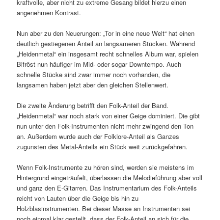
kraftvolle, aber nicht zu extreme Gesang bildet hierzu einen
angenehmen Kontrast.
Nun aber zu den Neuerungen: „Tor in eine neue Welt“ hat einen
deutlich gestiegenen Anteil an langsameren Stücken. Während
„Heidenmetal“ ein insgesamt recht schnelles Album war, spielen
Bifröst nun häufiger im Mid- oder sogar Downtempo. Auch
schnelle Stücke sind zwar immer noch vorhanden, die
langsamen haben jetzt aber den gleichen Stellenwert.
Die zweite Änderung betrifft den Folk-Anteil der Band.
„Heidenmetal“ war noch stark von einer Geige dominiert. Die gibt
nun unter den Folk-Instrumenten nicht mehr zwingend den Ton
an. Außerdem wurde auch der Folklore-Anteil als Ganzes
zugunsten des Metal-Anteils ein Stück weit zurückgefahren.
Wenn Folk-Instrumente zu hören sind, werden sie meistens im
Hintergrund eingeträufelt, überlassen die Melodieführung aber voll
und ganz den E-Gitarren. Das Instrumentarium des Folk-Anteils
reicht von Lauten über die Geige bis hin zu
Holzblasinstrumenten. Bei dieser Masse an Instrumenten sei
noch einmal klar gestellt, dass der Folk-Anteil an sich für die