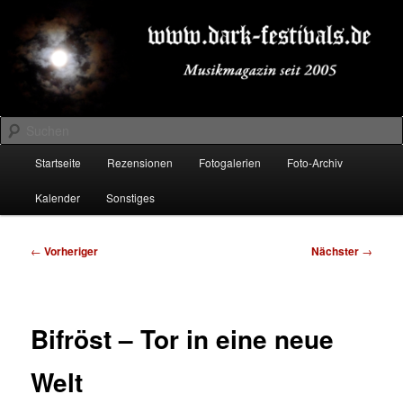
Zum
Musikmagazin seit 2005
primären
Inhalt
springen
DARK-FESTIVALS.DE
Suchen
Hauptmenü
Startseite
Rezensionen
Fotogalerien
Foto-Archiv
Kalender
Sonstiges
Beitragsnavigation
←
Vorheriger
Nächster
→
Bifröst – Tor in eine neue
Welt