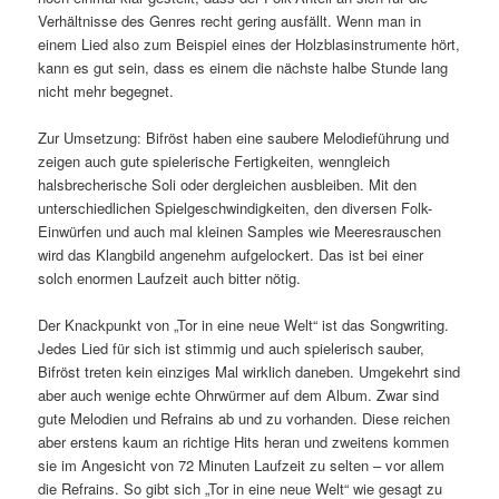
Verhältnisse des Genres recht gering ausfällt. Wenn man in
einem Lied also zum Beispiel eines der Holzblasinstrumente hört,
kann es gut sein, dass es einem die nächste halbe Stunde lang
nicht mehr begegnet.
Zur Umsetzung: Bifröst haben eine saubere Melodieführung und
zeigen auch gute spielerische Fertigkeiten, wenngleich
halsbrecherische Soli oder dergleichen ausbleiben. Mit den
unterschiedlichen Spielgeschwindigkeiten, den diversen Folk-
Einwürfen und auch mal kleinen Samples wie Meeresrauschen
wird das Klangbild angenehm aufgelockert. Das ist bei einer
solch enormen Laufzeit auch bitter nötig.
Der Knackpunkt von „Tor in eine neue Welt“ ist das Songwriting.
Jedes Lied für sich ist stimmig und auch spielerisch sauber,
Bifröst treten kein einziges Mal wirklich daneben. Umgekehrt sind
aber auch wenige echte Ohrwürmer auf dem Album. Zwar sind
gute Melodien und Refrains ab und zu vorhanden. Diese reichen
aber erstens kaum an richtige Hits heran und zweitens kommen
sie im Angesicht von 72 Minuten Laufzeit zu selten – vor allem
die Refrains. So gibt sich „Tor in eine neue Welt“ wie gesagt zu