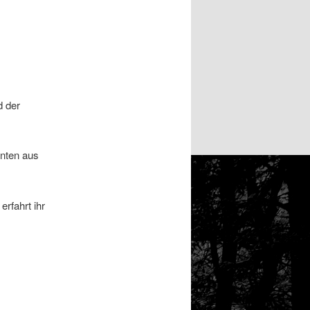
d der
enten aus
rfahrt ihr