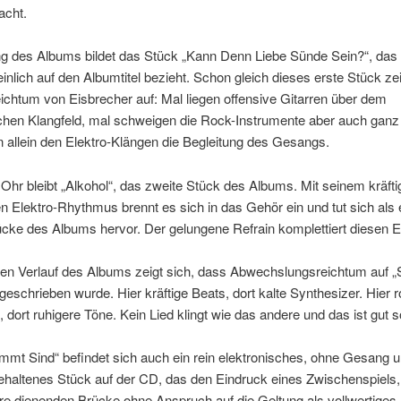
acht.
g des Albums bildet das Stück „Kann Denn Liebe Sünde Sein?“, das 
nlich auf den Albumtitel bezieht. Schon gleich dieses erste Stück ze
ichtum von Eisbrecher auf: Mal liegen offensive Gitarren über dem
schen Klangfeld, mal schweigen die Rock-Instrumente aber auch ganz
 allein den Elektro-Klängen die Begleitung des Gesangs.
 Ohr bleibt „Alkohol“, das zweite Stück des Albums. Mit seinem kräftig
 Elektro-Rhythmus brennt es sich in das Gehör ein und tut sich als 
cke des Albums hervor. Der gelungene Refrain komplettiert diesen E
den Verlauf des Albums zeigt sich, dass Abwechslungsreichtum auf 
geschrieben wurde. Hier kräftige Beats, dort kalte Synthesizer. Hier 
dort ruhigere Töne. Kein Lied klingt wie das andere und das ist gut s
mmt Sind“ befindet sich auch ein rein elektronisches, ohne Gesang 
ehaltenes Stück auf der CD, das den Eindruck eines Zwischenspiels, 
e dienenden Brücke ohne Anspruch auf die Geltung als vollwertiges 