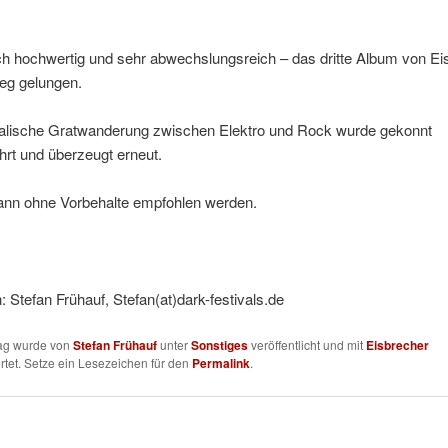
ch hochwertig und sehr abwechslungsreich – das dritte Album von Ei
weg gelungen.
alische Gratwanderung zwischen Elektro und Rock wurde gekonnt
hrt und überzeugt erneut.
ann ohne Vorbehalte empfohlen werden.
 Stefan Frühauf, Stefan(at)dark-festivals.de
rag wurde von
Stefan Frühauf
unter
Sonstiges
veröffentlicht und mit
Eisbrecher
tet. Setze ein Lesezeichen für den
Permalink
.