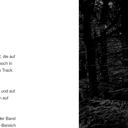
, die auf
noch in
n Track
 und auf
n auf
der Band
o-Bereich