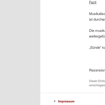
Fazit
Musikalis
ist durch
Die musik
weitergefü
„Sünde“ k
Rezension:
Dieser Eint
verschlagwor
Impressum