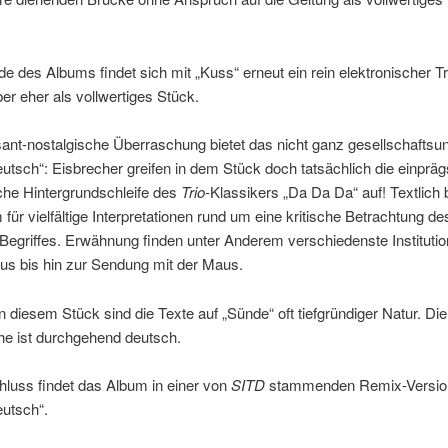
 des Albums findet sich mit „Kuss“ erneut ein rein elektronischer T
er eher als vollwertiges Stück.
nt-nostalgische Überraschung bietet das nicht ganz gesellschaftsun
eutsch“: Eisbrecher greifen in dem Stück doch tatsächlich die einpr
che Hintergrundschleife des
Trio
-Klassikers „Da Da Da“ auf! Textlich 
für vielfältige Interpretationen rund um eine kritische Betrachtung de
Begriffes. Erwähnung finden unter Anderem verschiedenste Instituti
us bis hin zur Sendung mit der Maus.
in diesem Stück sind die Texte auf „Sünde“ oft tiefgründiger Natur. Die
he ist durchgehend deutsch.
luss findet das Album in einer von
SITD
stammenden Remix-Versio
eutsch“.