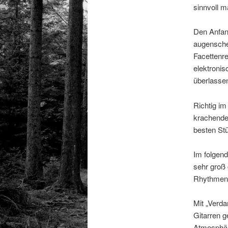
sinnvoll m
Den Anfan
augenschei
Facettenre
elektroni
überlassen
Richtig im
krachenden
besten Stü
Im folgen
sehr groß 
Rhythmen, 
Mit „Verda
Gitarren g
Atmosphär