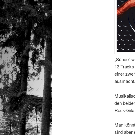
„Sünde“ wa
13 Tracks 
einer zwe
ausmacht. 
Musikalis
den beiden
Rock-Gitar
Man könnt
sind aber 