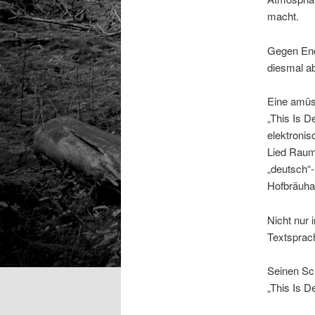
macht.
Gegen Ende
diesmal ab
Eine amüsa
„This Is D
elektronis
Lied Raum 
„deutsch“-
Hofbräuha
Nicht nur 
Textsprac
Seinen Sch
„This Is D