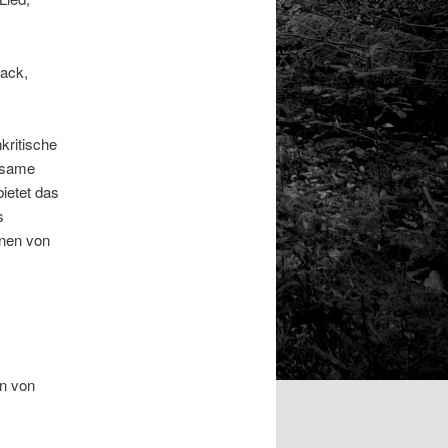
rack,
kritische
ägsame
bietet das
s
onen von
n von