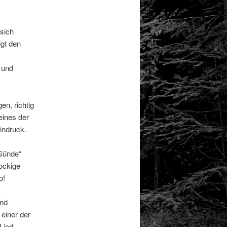
sich
igt den
 und
en, richtig
eines der
indruck.
„Sünde“
rockige
o!
und
einer der
Lied,