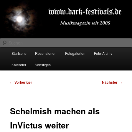
Zum
Musikmagazin seit 2005
primären
Inhalt
springen
DARK-FESTIVALS.DE
Suchen
Hauptmenü
Startseite
Rezensionen
Fotogalerien
Foto-Archiv
Kalender
Sonstiges
Beitragsnavigation
←
Vorheriger
Nächster
→
Schelmish machen als
InVictus weiter