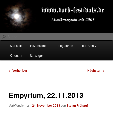
Zum
Musikmagazin seit 2005
primären
Inhalt
springen
DARK-FESTIVALS.DE
Suchen
Hauptmenü
Startseite
Rezensionen
Fotogalerien
Foto-Archiv
Kalender
Sonstiges
Beitragsnavigation
←
Vorheriger
Nächster
→
Empyrium, 22.11.2013
Veröffentlicht am
24. November 2013
von
Stefan Frühauf