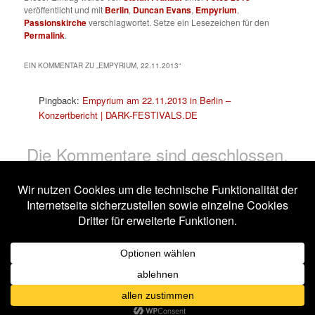
veröffentlicht und mit
Berlin
,
Duncan Evans
,
Empyrium
,
Passionskirche
verschlagwortet. Setze ein Lesezeichen für den
Permalink
.
EIN KOMMENTAR ZU „
EMPYRIUM, 22.11.2013
“
Pingback:
Empyrium am 22.11.2013 in Berlin –
Konzertbericht | DARK-FESTIVALS.DE
Die Kommentare sind geschlossen.
Impressum
Datenschutzerklärung
Stolz präsentiert von WordPress