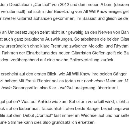
dem Debütalbum „Contact“ von 2012 und dem neuen Album (dessen T
 verraten soll) hat sich in der Besetzung von All Will Know einiges ge
hr zweiter Gitarrist abhanden gekommen, ihr Bassist und gleich beide
 an Umbesetzungen zehrt nicht nur gewaltig an den Nerven von Ban
t auch ganz praktische Auswirkungen. So arbeiteten die beiden Gitar
Know ursprünglich ohne klare Trennung zwischen Melodie- und Rhythm
m Rahmen der Einarbeitung des neuen Gitarristen Steffen greift die B
dest vorübergehend auf eine solche Rollenverteilung zurück.
 erscheint auf den ersten Blick, wie All Will Know ihre beiden Sänger
t haben: Mit Frank Richter soll es fortan nur noch
einen
Mann am Mi
r
beide
Gesangsstile, also Klar-
und
Gutturalgesang, übernimmt.
ut gehen? Was auf Anhieb wie zum Scheitern verurteilt wirkt, sieht a
ick schon lösbar aus: Tatsächlich traten beide Sänger beziehungswe
ile auf dem Debüt „Contact“ fast immer im Wechsel auf und nur selt
Eine Stimme kann dies also grundsätzlich ersetzen.