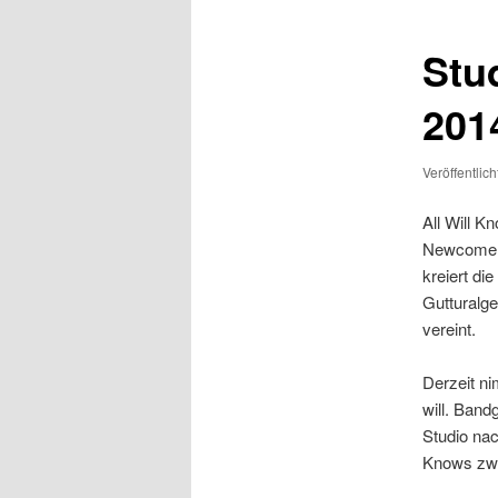
Stu
201
Veröffentlic
All Will K
Newcomer-
kreiert di
Gutturalg
vereint.
Derzeit ni
will. Band
Studio nac
Knows zwei