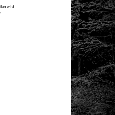
len wird
o