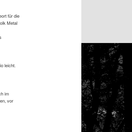
rt für die
olk Metal
s
o leicht.
ch im
en, vor