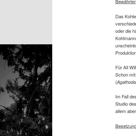
Bewährter
Das Kohlek
verschiede
oder die h
Kohlmanns
unscheinb
Produktion
Für All Wi
Schon mit
(
Agathoda
Im Fall d
Studio des
allem aber
Besetzung