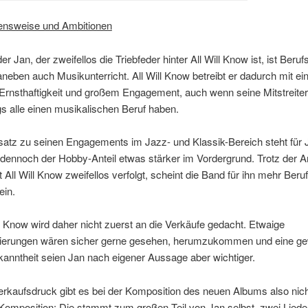
nsweise und Ambitionen
r Jan, der zweifellos die Triebfeder hinter All Will Know ist, ist Beru
aneben auch Musikunterricht. All Will Know betreibt er dadurch mit ei
Ernsthaftigkeit und großem Engagement, auch wenn seine Mitstreiter
s alle einen musikalischen Beruf haben.
tz zu seinen Engagements im Jazz- und Klassik-Bereich steht für J
dennoch der Hobby-Anteil etwas stärker im Vordergrund. Trotz der A
t All Will Know zweifellos verfolgt, scheint die Band für ihn mehr Beru
ein.
ll Know wird daher nicht zuerst an die Verkäufe gedacht. Etwaige
zierungen wären sicher gerne gesehen, herumzukommen und eine g
anntheit seien Jan nach eigener Aussage aber wichtiger.
erkaufsdruck gibt es bei der Komposition des neuen Albums also nich
Komposition: Die stammt zum großen Teil von Jan selbst, zwei Liede