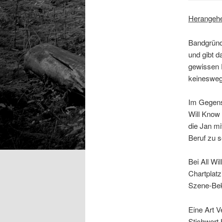
Herangehe
Bandgründe
und gibt d
gewissen 
keinesweg
Im Gegensa
Will Know 
die Jan mi
Beruf zu s
Bei All Wi
Chartplat
Szene-Bek
Eine Art V
Stichwort 