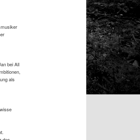
fsmusiker
ner
an bei All
mbitionen,
fung als
ewisse
t.
r des