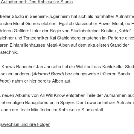
 Aufnahmeort: Das Kohlekeller Studio
eller Studio in Seeheim-Jugenheim hat sich als namhafter Aufnahmeo
nsten Metal-Genres etabliert. Egal ob klassischer Power Metal, ob F
ärteren Gefilde: Unter der Regie von Studiobetreiber Kristian „Kohle“
lehner und Tontechniker Kai Stahlenberg entstehen im Parterre eine
aren Einfamilienhauses Metal-Alben auf dem aktuellsten Stand der
stechnik.
ll Knows Bandchef Jan Jansohn fiel die Wahl auf das Kohlekeller Studi
 seinen anderen (
Adorned Brood
) beziehungsweise früheren Bands
imon
) nahm er hier bereits Alben auf.
es neuen Albums von All Will Know entstehen Teile der Aufnahmen au
 ehemaligen Bandgitarristen in Speyer. Der Löwenanteil der Aufnahm
 auch der finale Mix finden im Kohlekeller Studio statt.
swechsel und ihre Folgen