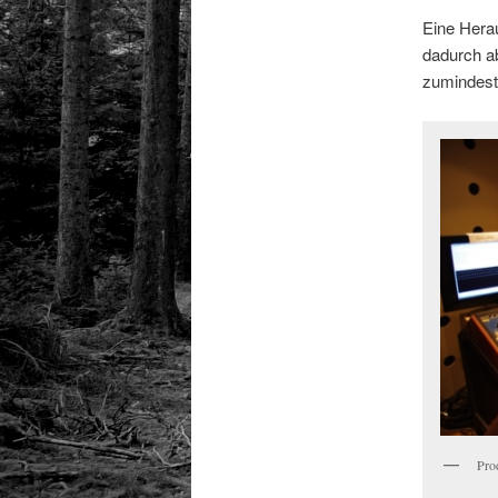
Eine Hera
dadurch ab
zumindest 
Pro