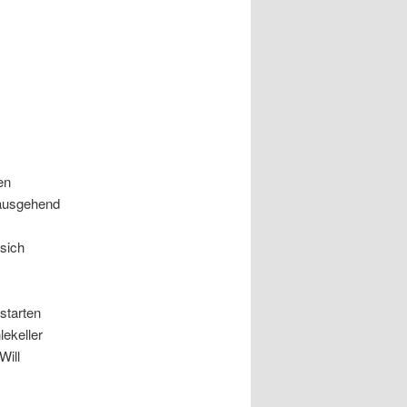
en
ausgehend
sich
starten
lekeller
Will