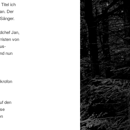
itel ich
tan. Der
 Sänger.
dchef Jan,
risten von
us-
and nun
krofon
uf den
ise
en