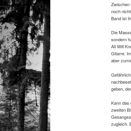
Zwischen 
noch nicht
Band ist i
Die Masse
sondern ha
All Will 
Gitarre. I
aber zumin
Gefährlich
nachbesetz
geben, de
Kann das g
zweiten Bl
Gesangsst
zugleich. 