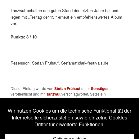
Tanzwut behalten den guten Stand der letzten Jahre bei und
legen mit „Freitag der 13.“ erneut ein empfehlenswertes Album
vor.
Punkte: 8 / 10
Rezension: Stefan Frühauf, Stefan(at)dark-festivals.de
Dieser Eintrag wurde von
Stefan Frühauf
unter
Sonstiges
veröffentlicht und mit
Tanzwut
verschlagwortet. Setze ein
Lesezeichen für den
Permalink
.
Impressum