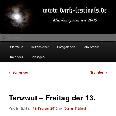
Zum
Musikmagazin seit 2005
primären
Inhalt
springen
DARK-FESTIVALS.DE
Suchen
Hauptmenü
Startseite
Rezensionen
Fotogalerien
Foto-Archiv
Kalender
Sonstiges
Beitragsnavigation
←
Vorheriger
Nächster
→
Tanzwut – Freitag der 13.
Veröffentlicht am
12. Februar 2015
von
Stefan Frühauf