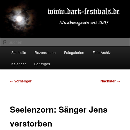
Zum
Musikmagazin seit 2005
primären
Inhalt
springen
DARK-FESTIVALS.DE
Suchen
Hauptmenü
Startseite
Rezensionen
Fotogalerien
Foto-Archiv
Kalender
Sonstiges
Beitragsnavigation
←
Vorheriger
Nächster
→
Seelenzorn: Sänger Jens
verstorben