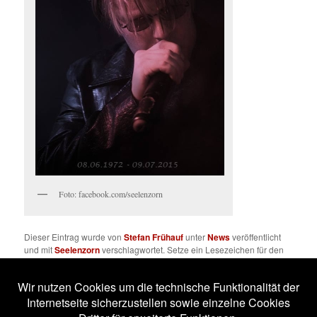
Foto: facebook.com/seelenzorn
Dieser Eintrag wurde von
Stefan Frühauf
unter
News
veröffentlicht
und mit
Seelenzorn
verschlagwortet. Setze ein Lesezeichen für den
Permalink
.
Impressum