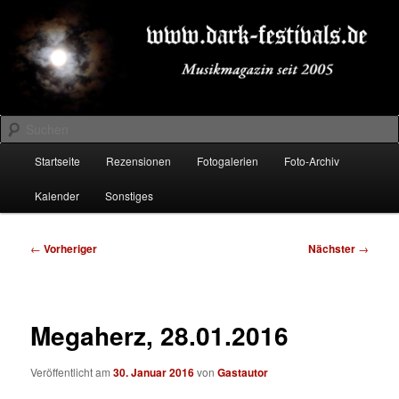
Zum
Musikmagazin seit 2005
primären
Inhalt
springen
DARK-FESTIVALS.DE
Suchen
Hauptmenü
Startseite
Rezensionen
Fotogalerien
Foto-Archiv
Kalender
Sonstiges
Beitragsnavigation
←
Vorheriger
Nächster
→
Megaherz, 28.01.2016
Veröffentlicht am
30. Januar 2016
von
Gastautor