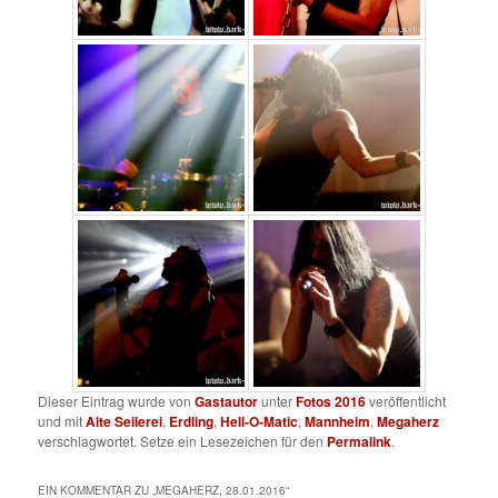
Dieser Eintrag wurde von
Gastautor
unter
Fotos 2016
veröffentlicht
und mit
Alte Seilerei
,
Erdling
,
Hell-O-Matic
,
Mannheim
,
Megaherz
verschlagwortet. Setze ein Lesezeichen für den
Permalink
.
EIN KOMMENTAR ZU „
MEGAHERZ, 28.01.2016
“