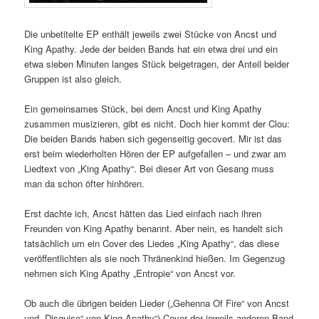
Die unbetitelte EP enthält jeweils zwei Stücke von Ancst und
King Apathy. Jede der beiden Bands hat ein etwa drei und ein
etwa sieben Minuten langes Stück beigetragen, der Anteil beider
Gruppen ist also gleich.
Ein gemeinsames Stück, bei dem Ancst und King Apathy
zusammen musizieren, gibt es nicht. Doch hier kommt der Clou:
Die beiden Bands haben sich gegenseitig gecovert. Mir ist das
erst beim wiederholten Hören der EP aufgefallen – und zwar am
Liedtext von „King Apathy“. Bei dieser Art von Gesang muss
man da schon öfter hinhören.
Erst dachte ich, Ancst hätten das Lied einfach nach ihren
Freunden von King Apathy benannt. Aber nein, es handelt sich
tatsächlich um ein Cover des Liedes „King Apathy“, das diese
veröffentlichten als sie noch Thränenkind hießen. Im Gegenzug
nehmen sich King Apathy „Entropie“ von Ancst vor.
Ob auch die übrigen beiden Lieder („Gehenna Of Fire“ von Ancst
und „Disguise“ von King Apathy“) Cover der jeweils anderen Band