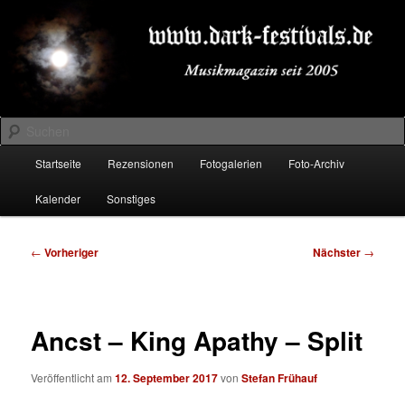
Zum
Musikmagazin seit 2005
primären
Inhalt
springen
DARK-FESTIVALS.DE
Suchen
Hauptmenü
Startseite
Rezensionen
Fotogalerien
Foto-Archiv
Kalender
Sonstiges
Beitragsnavigation
←
Vorheriger
Nächster
→
Ancst – King Apathy – Split
Veröffentlicht am
12. September 2017
von
Stefan Frühauf