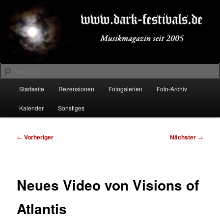
Zum
Musikmagazin seit 2005
primären
Inhalt
springen
DARK-FESTIVALS.DE
Suchen
Hauptmenü
Startseite
Rezensionen
Fotogalerien
Foto-Archiv
Kalender
Sonstiges
Beitragsnavigation
←
Vorheriger
Nächster
→
Neues Video von Visions of
Atlantis