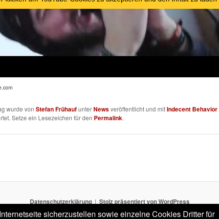
e.com
rag wurde von
Stefan Frühauf
unter
News
veröffentlicht und mit
Indecent Behavior
tet. Setze ein Lesezeichen für den
Permalink
.
Datenschutzerklärung
Stolz präsentiert von WordPress