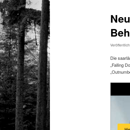
Neu
Beh
Veröffentlic
Die saarl
„Falling 
„Outnumbe
Hi