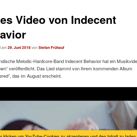
es Video von Indecent
avior
ht am
29. Juni 2018
von
Stefan Frühauf
ändische Melodic-Hardcore-Band Indecent Behavior hat ein Musikvid
Down“ veröffentlicht. Das Lied stammt von ihrem kommenden Album
red“, das im August erscheint.
er klicken um YouTube-Cookies zu akzeptieren und den Inhalt zu laden