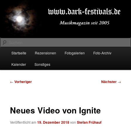
Zum
Musikmagazin seit 2005
primären
Inhalt
springen
DARK-FESTIVALS.DE
Suchen
Hauptmenü
Startseite
Rezensionen
Fotogalerien
Foto-Archiv
Kalender
Sonstiges
Beitragsnavigation
←
Vorheriger
Nächster
→
Neues Video von Ignite
Veröffentlicht am
19. Dezember 2018
von
Stefan Frühauf