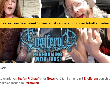
er klicken um YouTube-Cookies zu akzeptieren und den Inhalt zu laden
e.com
rag wurde von
Stefan Frühauf
unter
News
veröffentlicht und mit
Ensiferum
verschla
esezeichen für den
Permalink
.