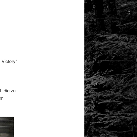
 Victory“
, die zu
em