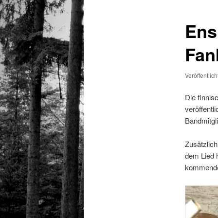
Ens
Fan
Veröffentlic
Die finni
veröffentl
Bandmitgli
Zusätzlich
dem Lied 
kommenden