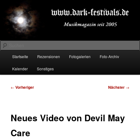
Zum
Musikmagazin seit 2005
primären
Inhalt
springen
DARK-FESTIVALS.DE
Suchen
Hauptmenü
Startseite
Rezensionen
Fotogalerien
Foto-Archiv
Kalender
Sonstiges
Beitragsnavigation
←
Vorheriger
Nächster
→
Neues Video von Devil May
Care