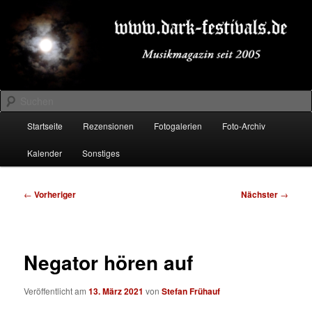
Zum
Musikmagazin seit 2005
primären
Inhalt
springen
DARK-FESTIVALS.DE
Suchen
Hauptmenü
Startseite
Rezensionen
Fotogalerien
Foto-Archiv
Kalender
Sonstiges
Beitragsnavigation
←
Vorheriger
Nächster
→
Negator hören auf
Veröffentlicht am
13. März 2021
von
Stefan Frühauf