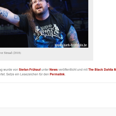
vor Strnad (2018)
rag wurde von
Stefan Frühauf
unter
News
veröffentlicht und mit
The Black Dahlia 
tet. Setze ein Lesezeichen für den
Permalink
.