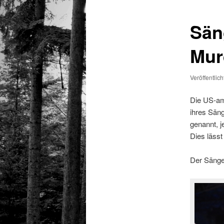
Sän
Mur
Veröffentlic
Die US-am
ihres Säng
genannt, 
Dies läss
Der Sänger