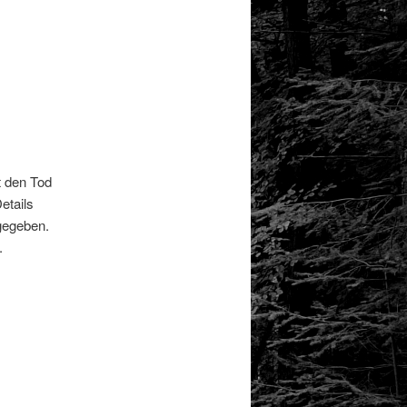
t den Tod
etails
gegeben.
.