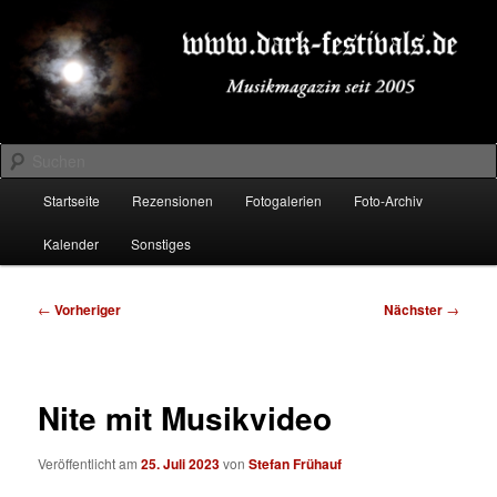
Zum
Musikmagazin seit 2005
primären
Inhalt
springen
DARK-FESTIVALS.DE
Suchen
Hauptmenü
Startseite
Rezensionen
Fotogalerien
Foto-Archiv
Kalender
Sonstiges
Beitragsnavigation
←
Vorheriger
Nächster
→
Nite mit Musikvideo
Veröffentlicht am
25. Juli 2023
von
Stefan Frühauf