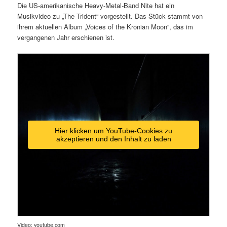
Die US-amerikanische Heavy-Metal-Band Nite hat ein
Musikvideo zu „The Trident“ vorgestellt. Das Stück stammt von
ihrem aktuellen Album „Voices of the Kronian Moon“, das im
vergangenen Jahr erschienen ist.
Hier klicken um YouTube-Cookies zu
akzeptieren und den Inhalt zu laden
Video: youtube.com