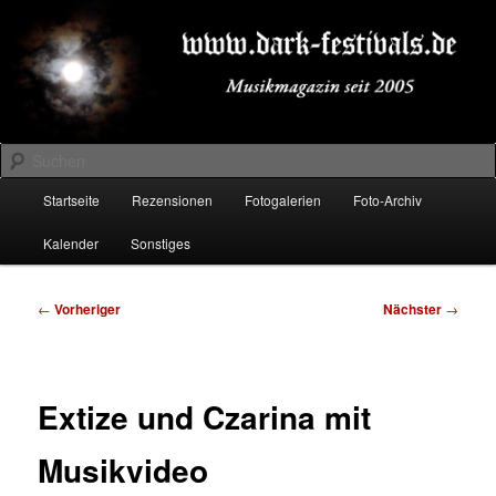
Zum
Musikmagazin seit 2005
primären
Inhalt
springen
DARK-FESTIVALS.DE
Suchen
Hauptmenü
Startseite
Rezensionen
Fotogalerien
Foto-Archiv
Kalender
Sonstiges
Beitragsnavigation
←
Vorheriger
Nächster
→
Extize und Czarina mit
Musikvideo