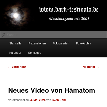
Zum
Musikmagazin seit 2005
primären
Inhalt
springen
DARK-FESTIVALS.DE
Suchen
Hauptmenü
Startseite
Rezensionen
Fotogalerien
Foto-Archiv
Kalender
Sonstiges
Beitragsnavigation
←
Vorheriger
Nächster
→
Neues Video von Hämatom
Veröffentlicht am
4. Mai 2024
von
Sven Bähr