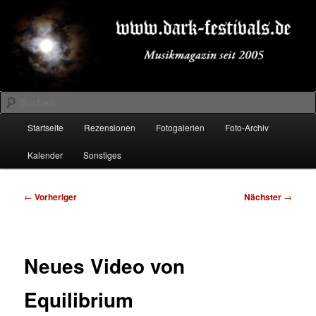
Zum
Musikmagazin seit 2005
primären
Inhalt
springen
DARK-FESTIVALS.DE
Suchen
Hauptmenü
Startseite
Rezensionen
Fotogalerien
Foto-Archiv
Kalender
Sonstiges
Beitragsnavigation
←
Vorheriger
Nächster
→
Neues Video von
Equilibrium