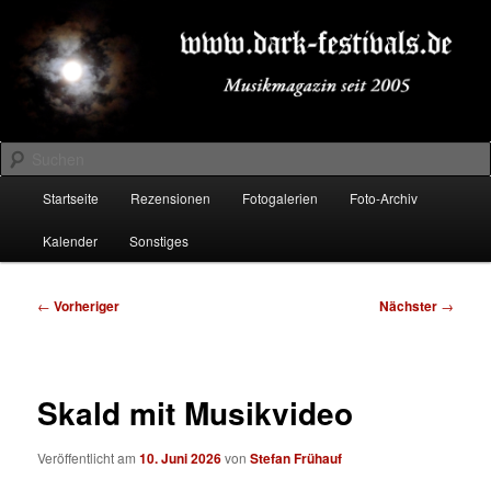
Zum
Musikmagazin seit 2005
primären
Inhalt
springen
DARK-FESTIVALS.DE
Suchen
Hauptmenü
Startseite
Rezensionen
Fotogalerien
Foto-Archiv
Kalender
Sonstiges
Beitragsnavigation
←
Vorheriger
Nächster
→
Skald mit Musikvideo
Veröffentlicht am
10. Juni 2026
von
Stefan Frühauf