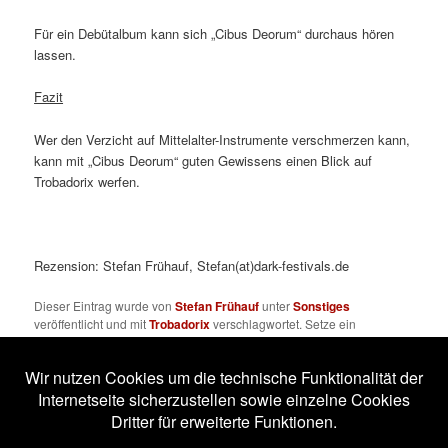
Für ein Debütalbum kann sich „Cibus Deorum“ durchaus hören
lassen.
Fazit
Wer den Verzicht auf Mittelalter-Instrumente verschmerzen kann,
kann mit „Cibus Deorum“ guten Gewissens einen Blick auf
Trobadorix werfen.
Rezension: Stefan Frühauf, Stefan(at)dark-festivals.de
Dieser Eintrag wurde von
Stefan Frühauf
unter
Sonstiges
veröffentlicht und mit
Trobadorix
verschlagwortet. Setze ein
Lesezeichen für den
Permalink
.
Impressum