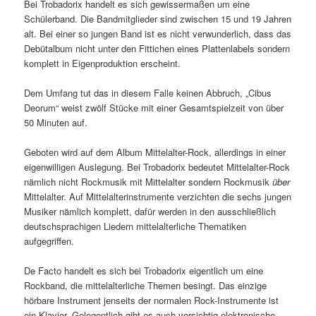
Bei Trobadorix handelt es sich gewissermaßen um eine
Schülerband. Die Bandmitglieder sind zwischen 15 und 19 Jahren
alt. Bei einer so jungen Band ist es nicht verwunderlich, dass das
Debütalbum nicht unter den Fittichen eines Plattenlabels sondern
komplett in Eigenproduktion erscheint.
Dem Umfang tut das in diesem Falle keinen Abbruch, „Cibus
Deorum“ weist zwölf Stücke mit einer Gesamtspielzeit von über
50 Minuten auf.
Geboten wird auf dem Album Mittelalter-Rock, allerdings in einer
eigenwilligen Auslegung. Bei Trobadorix bedeutet Mittelalter-Rock
nämlich nicht Rockmusik mit Mittelalter sondern Rockmusik
über
Mittelalter. Auf Mittelalterinstrumente verzichten die sechs jungen
Musiker nämlich komplett, dafür werden in den ausschließlich
deutschsprachigen Liedern mittelalterliche Thematiken
aufgegriffen.
De Facto handelt es sich bei Trobadorix eigentlich um eine
Rockband, die mittelalterliche Themen besingt. Das einzige
hörbare Instrument jenseits der normalen Rock-Instrumente ist
ein Klavier. Gelegentlich gibt es auch vorsichtig elektronische