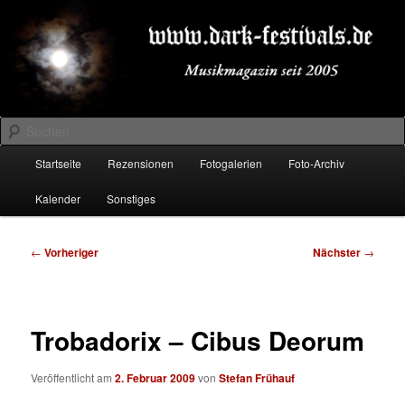
Zum
Musikmagazin seit 2005
primären
Inhalt
springen
DARK-FESTIVALS.DE
Suchen
Hauptmenü
Startseite
Rezensionen
Fotogalerien
Foto-Archiv
Kalender
Sonstiges
Beitragsnavigation
←
Vorheriger
Nächster
→
Trobadorix – Cibus Deorum
Veröffentlicht am
2. Februar 2009
von
Stefan Frühauf