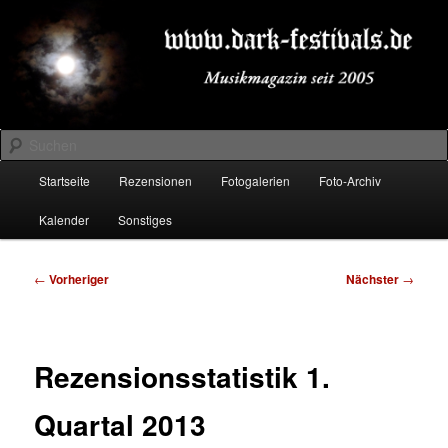
Zum
Musikmagazin seit 2005
primären
Inhalt
springen
DARK-FESTIVALS.DE
Suchen
Hauptmenü
Startseite
Rezensionen
Fotogalerien
Foto-Archiv
Kalender
Sonstiges
Beitragsnavigation
←
Vorheriger
Nächster
→
Rezensionsstatistik 1.
Quartal 2013