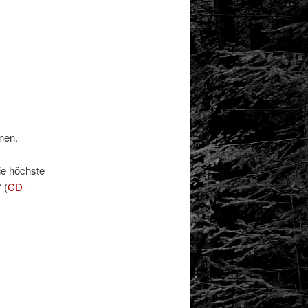
nen.
ie höchste
 (
CD-