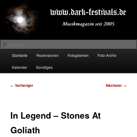
Zum
Musikmagazin seit 2005
primären
Inhalt
springen
DARK-FESTIVALS.DE
Suchen
Hauptmenü
Startseite
Rezensionen
Fotogalerien
Foto-Archiv
Kalender
Sonstiges
Beitragsnavigation
←
Vorheriger
Nächster
→
In Legend – Stones At
Goliath