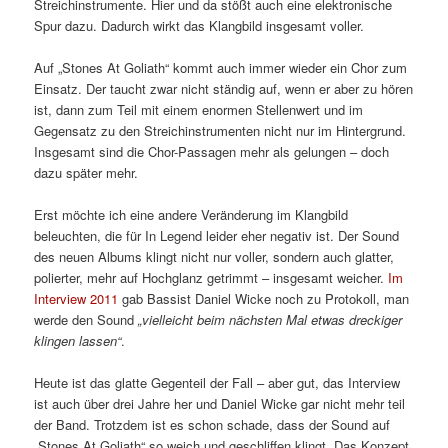
Streichinstrumente. Hier und da stößt auch eine elektronische
Spur dazu. Dadurch wirkt das Klangbild insgesamt voller.
Auf „Stones At Goliath“ kommt auch immer wieder ein Chor zum
Einsatz. Der taucht zwar nicht ständig auf, wenn er aber zu hören
ist, dann zum Teil mit einem enormen Stellenwert und im
Gegensatz zu den Streichinstrumenten nicht nur im Hintergrund.
Insgesamt sind die Chor-Passagen mehr als gelungen – doch
dazu später mehr.
Erst möchte ich eine andere Veränderung im Klangbild
beleuchten, die für In Legend leider eher negativ ist. Der Sound
des neuen Albums klingt nicht nur voller, sondern auch glatter,
polierter, mehr auf Hochglanz getrimmt – insgesamt weicher.
Im
Interview 2011
gab Bassist Daniel Wicke noch zu Protokoll, man
werde den Sound
„vielleicht beim nächsten Mal etwas dreckiger
klingen lassen“
.
Heute ist das glatte Gegenteil der Fall – aber gut, das Interview
ist auch über drei Jahre her und Daniel Wicke gar nicht mehr teil
der Band. Trotzdem ist es schon schade, dass der Sound auf
„Stones At Goliath“ so weich und geschliffen klingt. Das Konzept