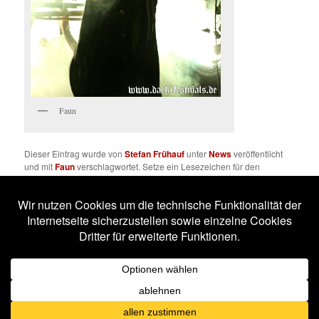
Faun
Dieser Eintrag wurde von
Stefan Frühauf
unter
News
veröffentlicht
und mit
Faun
verschlagwortet. Setze ein Lesezeichen für den
Permalink
.
Impressum
Datenschutzerklärung
Stolz präsentiert von WordPress