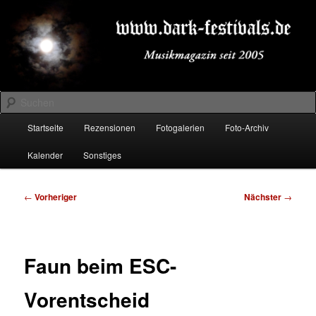
Zum
Musikmagazin seit 2005
primären
Inhalt
springen
DARK-FESTIVALS.DE
Suchen
Hauptmenü
Startseite
Rezensionen
Fotogalerien
Foto-Archiv
Kalender
Sonstiges
Beitragsnavigation
←
Vorheriger
Nächster
→
Faun beim ESC-
Vorentscheid