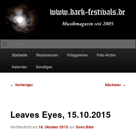
Zum
Musikmagazin seit 2005
primären
Inhalt
springen
DARK-FESTIVALS.DE
Suchen
Hauptmenü
Startseite
Rezensionen
Fotogalerien
Foto-Archiv
Kalender
Sonstiges
Beitragsnavigation
←
Vorheriger
Nächster
→
Leaves Eyes, 15.10.2015
Veröffentlicht am
16. Oktober 2015
von
Sven Bähr