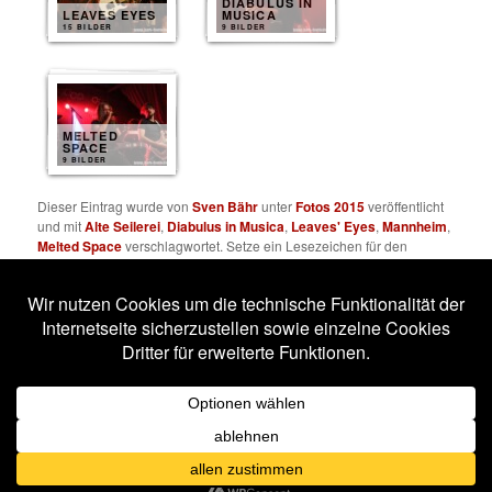
DIABULUS IN
LEAVES EYES
MUSICA
15 BILDER
9 BILDER
MELTED
SPACE
9 BILDER
Dieser Eintrag wurde von
Sven Bähr
unter
Fotos 2015
veröffentlicht
und mit
Alte Seilerei
,
Diabulus in Musica
,
Leaves' Eyes
,
Mannheim
,
Melted Space
verschlagwortet. Setze ein Lesezeichen für den
Permalink
.
Impressum
Datenschutzerklärung
Stolz präsentiert von WordPress