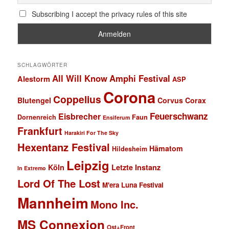
Subscribing I accept the privacy rules of this site
SCHLAGWÖRTER
All Will Know
Amphi Festival
Alestorm
ASP
Corona
Coppelius
Blutengel
Corvus Corax
Feuerschwanz
Eisbrecher
Faun
Dornenreich
Ensiferum
Frankfurt
Harakiri For The Sky
Hexentanz Festival
Hämatom
Hildesheim
Leipzig
Köln
Letzte Instanz
In Extremo
Lord Of The Lost
M'era Luna Festival
Mannheim
Mono Inc.
MS Connexion
Ost+Front