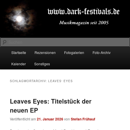
Zum
Zum
Musikmagazin seit 2005
primären
sekundären
Inhalt
Inhalt
springen
springen
DARK-FESTIVALS.DE
Suchen
Hauptmenü
Startseite
Rezensionen
Fotogalerien
Foto-Archiv
Kalender
Sonstiges
SCHLAGWORTARCHIV:
LEAVES‘ EYES
Leaves Eyes: Titelstück der
neuen EP
Veröffentlicht am
21. Januar 2026
von
Stefan Frühauf