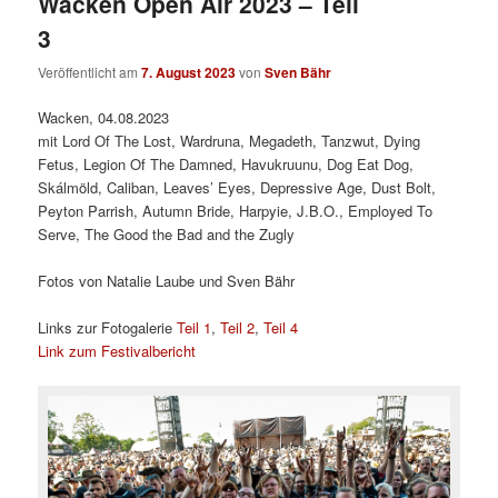
Wacken Open Air 2023 – Teil
3
Veröffentlicht am
7. August 2023
von
Sven Bähr
Wacken, 04.08.2023
mit Lord Of The Lost, Wardruna, Megadeth, Tanzwut, Dying
Fetus, Legion Of The Damned, Havukruunu, Dog Eat Dog,
Skálmöld, Caliban, Leaves’ Eyes, Depressive Age, Dust Bolt,
Peyton Parrish, Autumn Bride, Harpyie, J.B.O., Employed To
Serve, The Good the Bad and the Zugly
Fotos von Natalie Laube und Sven Bähr
Links zur Fotogalerie
Teil 1
,
Teil 2
,
Teil 4
Link zum Festivalbericht