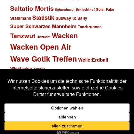
Saltatio Mortis
Solar Fake
Schlachthof
Schandmaul
Statistik
Stahlmann
Subway to Sally
Super Schwarzes Mannheim
Tanzbrunnen
Wacken
Tanzwut
Unzucht
Wacken Open Air
Wave Gotik Treffen
Welle:Erdball
Wiesbaden
Xandria
Impressum
Datenschutzerklärung
Stolz präsentiert von WordPress