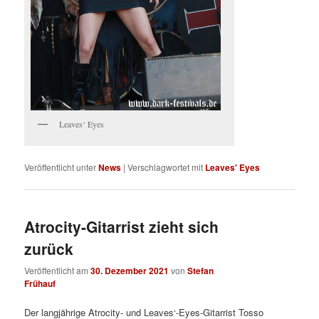
Leaves‘ Eyes
Veröffentlicht unter
News
|
Verschlagwortet mit
Leaves' Eyes
Atrocity-Gitarrist zieht sich
zurück
Veröffentlicht am
30. Dezember 2021
von
Stefan
Frühauf
Der langjährige Atrocity- und Leaves‘-Eyes-Gitarrist Tosso