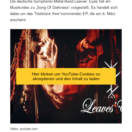
Die deutsche Symphonic-Metal-Band Leaves’ Eyes hat ein
Musikvideo zu „Song Of Darkness“ vorgestellt. Es handelt sich
dabei um das Titelstück ihrer kommenden EP, die am 6. März
erscheint.
Hier klicken um YouTube-Cookies zu
akzeptieren und den Inhalt zu laden
Video: youtube.com