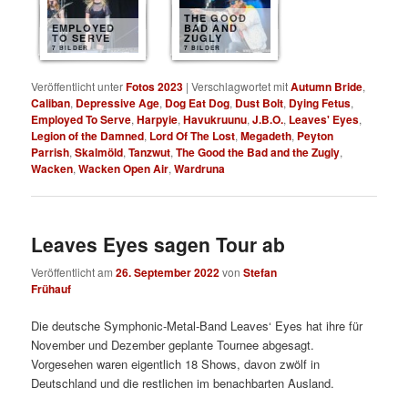
THE GOOD
EMPLOYED
BAD AND
TO SERVE
ZUGLY
7 BILDER
7 BILDER
Veröffentlicht unter
Fotos 2023
|
Verschlagwortet mit
Autumn Bride
,
Caliban
,
Depressive Age
,
Dog Eat Dog
,
Dust Bolt
,
Dying Fetus
,
Employed To Serve
,
Harpyie
,
Havukruunu
,
J.B.O.
,
Leaves' Eyes
,
Legion of the Damned
,
Lord Of The Lost
,
Megadeth
,
Peyton
Parrish
,
Skalmöld
,
Tanzwut
,
The Good the Bad and the Zugly
,
Wacken
,
Wacken Open Air
,
Wardruna
Leaves Eyes sagen Tour ab
Veröffentlicht am
26. September 2022
von
Stefan
Frühauf
Die deutsche Symphonic-Metal-Band Leaves‘ Eyes hat ihre für
November und Dezember geplante Tournee abgesagt.
Vorgesehen waren eigentlich 18 Shows, davon zwölf in
Deutschland und die restlichen im benachbarten Ausland.