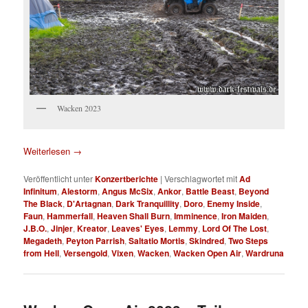
Wacken 2023
Weiterlesen
→
Veröffentlicht unter
Konzertberichte
|
Verschlagwortet mit
Ad
Infinitum
,
Alestorm
,
Angus McSix
,
Ankor
,
Battle Beast
,
Beyond
The Black
,
D'Artagnan
,
Dark Tranquillity
,
Doro
,
Enemy Inside
,
Faun
,
Hammerfall
,
Heaven Shall Burn
,
Imminence
,
Iron Maiden
,
J.B.O.
,
Jinjer
,
Kreator
,
Leaves' Eyes
,
Lemmy
,
Lord Of The Lost
,
Megadeth
,
Peyton Parrish
,
Saltatio Mortis
,
Skindred
,
Two Steps
from Hell
,
Versengold
,
Vixen
,
Wacken
,
Wacken Open Air
,
Wardruna