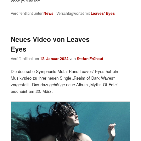
Video: youtube.com
Veröffentlicht unter
News
|
Verschlagwortet mit
Leaves' Eyes
Neues Video von Leaves
Eyes
Veröffentlicht am
12. Januar 2024
von
Stefan Frühauf
Die deutsche Symphonic-Metal-Band Leaves’ Eyes hat ein
Musikvideo zu ihrer neuen Single „Realm of Dark Waves“
vorgestellt. Das dazugehörige neue Album „Myths Of Fate“
erscheint am 22. März.