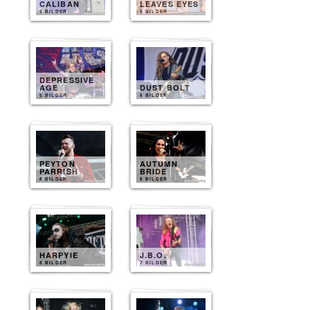
CALIBAN
LEAVES EYES
9 BILDER
9 BILDER
DEPRESSIVE
AGE
DUST BOLT
8 BILDER
8 BILDER
PEYTON
AUTUMN
PARRISH
BRIDE
8 BILDER
8 BILDER
HARPYIE
J.B.O.
8 BILDER
7 BILDER