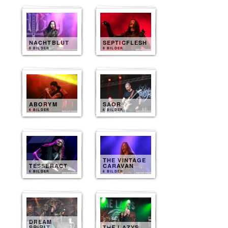
NACHTBLUT
SEPTICFLESH
8 BILDER
8 BILDER
ABORYM
SAOR
6 BILDER
6 BILDER
THE VINTAGE
TESSERACT
CARAVAN
6 BILDER
6 BILDER
DREAM
SPIRIT
THE LAZYS