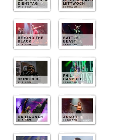
DIENSTAG
MITTWOCH
20 BILDER
50 BILDER
BEYOND THE
BATTLE
BLACK
BEAST
13 BILDER
13 BILDER
PHIL
SKINDRED
CAMPBELL
12 BILDER
12 BILDER
DARTAGNAN
ANKOR
12 BILDER
11 BILDER