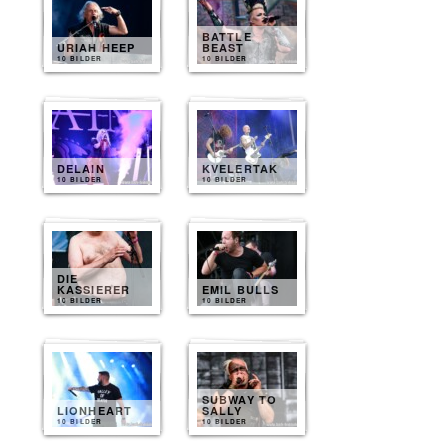
BATTLE
URIAH HEEP
BEAST
10 BILDER
10 BILDER
DELAIN
KVELERTAK
10 BILDER
10 BILDER
DIE
KASSIERER
EMIL BULLS
10 BILDER
10 BILDER
SUBWAY TO
LIONHEART
SALLY
10 BILDER
10 BILDER