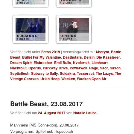
6 BILDER
5 BILDER
SUIDAKRA
OPERUS
5 BILDER
5 BILDER
Veröffentlicht unter
Fotos 2019
|
Verschlagwortet mit
Aborym
,
Battle
Beast
,
Bullet For My Valentine
,
Deathstars
,
Delain
,
Die Kassierer
,
Dream Spirit
,
Eisbrecher
,
Emil Bulls
,
Kvelertak
,
Lionheart
,
Nachtblut
,
Operus
,
Parkway Drive
,
Powerwolf
,
Rage
,
Saor
,
Saxon
,
Septicflesh
,
Subway to Sally
,
Suidakra
,
Tesseract
,
The Lazys
,
The
Vintage Caravan
,
Uriah Heep
,
Wacken
,
Wacken Open Air
Battle Beast, 23.08.2017
Veröffentlicht am
24. August 2017
von
Natalie Laube
Mannheim (MS Connexion), 23.08.2017
Vorprogramm: SpiteFuel, Hopscotch