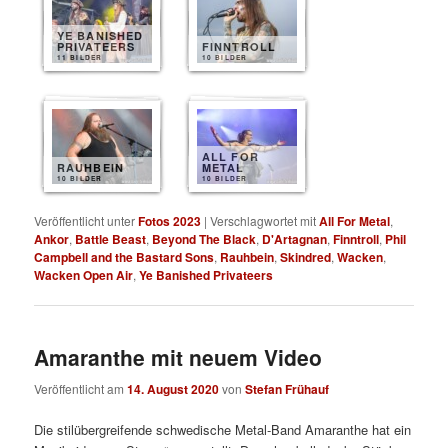
YE BANISHED
PRIVATEERS
FINNTROLL
11 BILDER
10 BILDER
ALL FOR
RAUHBEIN
METAL
10 BILDER
10 BILDER
Veröffentlicht unter
Fotos 2023
|
Verschlagwortet mit
All For Metal
,
Ankor
,
Battle Beast
,
Beyond The Black
,
D'Artagnan
,
Finntroll
,
Phil
Campbell and the Bastard Sons
,
Rauhbein
,
Skindred
,
Wacken
,
Wacken Open Air
,
Ye Banished Privateers
Amaranthe mit neuem Video
Veröffentlicht am
14. August 2020
von
Stefan Frühauf
Die stilübergreifende schwedische Metal-Band Amaranthe hat ein