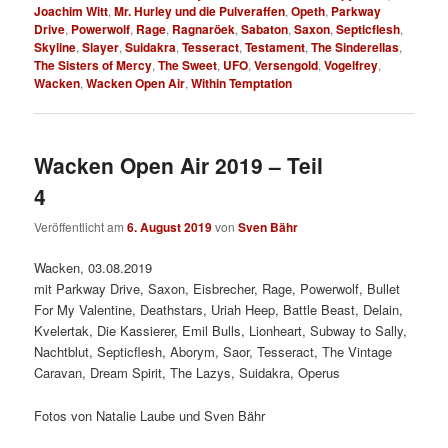
Joachim Witt
,
Mr. Hurley und die Pulveraffen
,
Opeth
,
Parkway
Drive
,
Powerwolf
,
Rage
,
Ragnaröek
,
Sabaton
,
Saxon
,
Septicflesh
,
Skyline
,
Slayer
,
Suidakra
,
Tesseract
,
Testament
,
The Sinderellas
,
The Sisters of Mercy
,
The Sweet
,
UFO
,
Versengold
,
Vogelfrey
,
Wacken
,
Wacken Open Air
,
Within Temptation
Wacken Open Air 2019 – Teil
4
Veröffentlicht am
6. August 2019
von
Sven Bähr
Wacken, 03.08.2019
mit Parkway Drive, Saxon, Eisbrecher, Rage, Powerwolf, Bullet
For My Valentine, Deathstars, Uriah Heep, Battle Beast, Delain,
Kvelertak, Die Kassierer, Emil Bulls, Lionheart, Subway to Sally,
Nachtblut, Septicflesh, Aborym, Saor, Tesseract, The Vintage
Caravan, Dream Spirit, The Lazys, Suidakra, Operus
Fotos von Natalie Laube und Sven Bähr