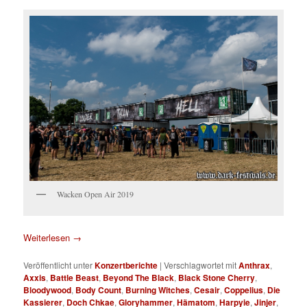
Wacken Open Air 2019
Weiterlesen
→
Veröffentlicht unter
Konzertberichte
|
Verschlagwortet mit
Anthrax
,
Axxis
,
Battle Beast
,
Beyond The Black
,
Black Stone Cherry
,
Bloodywood
,
Body Count
,
Burning Witches
,
Cesair
,
Coppelius
,
Die
Kassierer
,
Doch Chkae
,
Gloryhammer
,
Hämatom
,
Harpyie
,
Jinjer
,