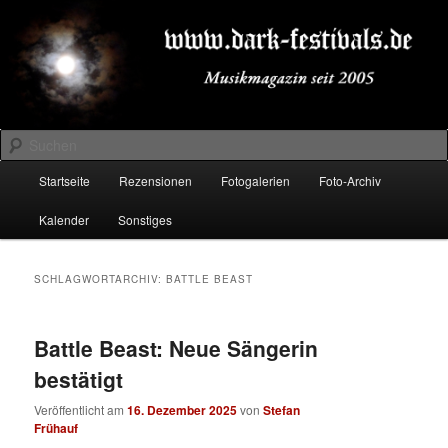
Zum
Zum
Musikmagazin seit 2005
primären
sekundären
Inhalt
Inhalt
springen
springen
DARK-FESTIVALS.DE
Suchen
Hauptmenü
Startseite
Rezensionen
Fotogalerien
Foto-Archiv
Kalender
Sonstiges
SCHLAGWORTARCHIV:
BATTLE BEAST
Battle Beast: Neue Sängerin
bestätigt
Veröffentlicht am
16. Dezember 2025
von
Stefan
Frühauf