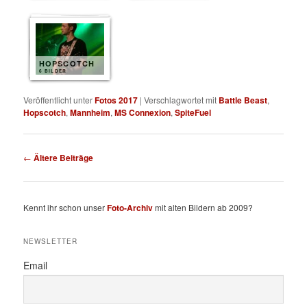
HOPSCOTCH
6 BILDER
Veröffentlicht unter
Fotos 2017
|
Verschlagwortet mit
Battle Beast
,
Hopscotch
,
Mannheim
,
MS Connexion
,
SpiteFuel
Beitragsnavigation
←
Ältere Beiträge
Kennt ihr schon unser
Foto-Archiv
mit alten Bildern ab 2009?
NEWSLETTER
Email