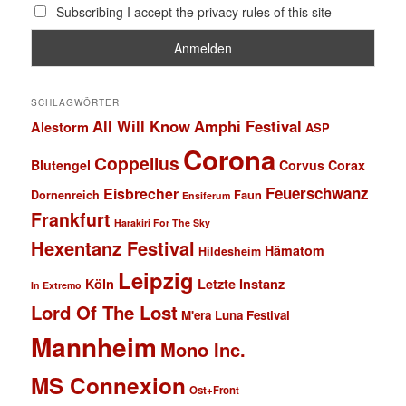
Subscribing I accept the privacy rules of this site
SCHLAGWÖRTER
All Will Know
Amphi Festival
Alestorm
ASP
Corona
Coppelius
Blutengel
Corvus Corax
Feuerschwanz
Eisbrecher
Faun
Dornenreich
Ensiferum
Frankfurt
Harakiri For The Sky
Hexentanz Festival
Hämatom
Hildesheim
Leipzig
Köln
Letzte Instanz
In Extremo
Lord Of The Lost
M'era Luna Festival
Mannheim
Mono Inc.
MS Connexion
Ost+Front