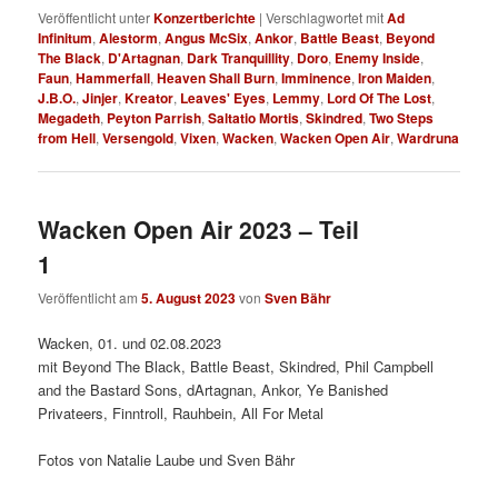
Veröffentlicht unter
Konzertberichte
|
Verschlagwortet mit
Ad
Infinitum
,
Alestorm
,
Angus McSix
,
Ankor
,
Battle Beast
,
Beyond
The Black
,
D'Artagnan
,
Dark Tranquillity
,
Doro
,
Enemy Inside
,
Faun
,
Hammerfall
,
Heaven Shall Burn
,
Imminence
,
Iron Maiden
,
J.B.O.
,
Jinjer
,
Kreator
,
Leaves' Eyes
,
Lemmy
,
Lord Of The Lost
,
Megadeth
,
Peyton Parrish
,
Saltatio Mortis
,
Skindred
,
Two Steps
from Hell
,
Versengold
,
Vixen
,
Wacken
,
Wacken Open Air
,
Wardruna
Wacken Open Air 2023 – Teil
1
Veröffentlicht am
5. August 2023
von
Sven Bähr
Wacken, 01. und 02.08.2023
mit Beyond The Black, Battle Beast, Skindred, Phil Campbell
and the Bastard Sons, dArtagnan, Ankor, Ye Banished
Privateers, Finntroll, Rauhbein, All For Metal
Fotos von Natalie Laube und Sven Bähr