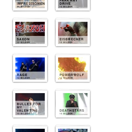
PARKWAY
IMPRESSIONEN
DRIVE
20 BILDER
12 BILDER
SAXON
EISBRECHER
12 BILDER
12 BILDER
RAGE
POWERWOLF
12 BILDER
12 BILDER
BULLET FOR
MY
VALENTINE
DEATHSTARS
10 BILDER
10 BILDER