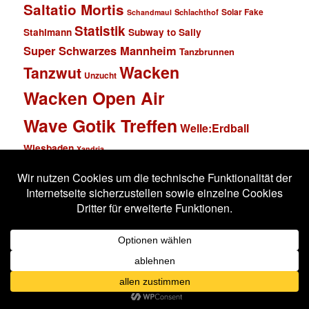
Saltatio Mortis
Solar Fake
Schlachthof
Schandmaul
Statistik
Stahlmann
Subway to Sally
Super Schwarzes Mannheim
Tanzbrunnen
Wacken
Tanzwut
Unzucht
Wacken Open Air
Wave Gotik Treffen
Welle:Erdball
Wiesbaden
Xandria
Impressum
Datenschutzerklärung
Stolz präsentiert von WordPress