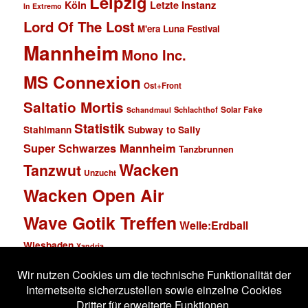
Leipzig
Köln
Letzte Instanz
In Extremo
Lord Of The Lost
M'era Luna Festival
Mannheim
Mono Inc.
MS Connexion
Ost+Front
Saltatio Mortis
Solar Fake
Schlachthof
Schandmaul
Statistik
Stahlmann
Subway to Sally
Super Schwarzes Mannheim
Tanzbrunnen
Wacken
Tanzwut
Unzucht
Wacken Open Air
Wave Gotik Treffen
Welle:Erdball
Wiesbaden
Xandria
Impressum