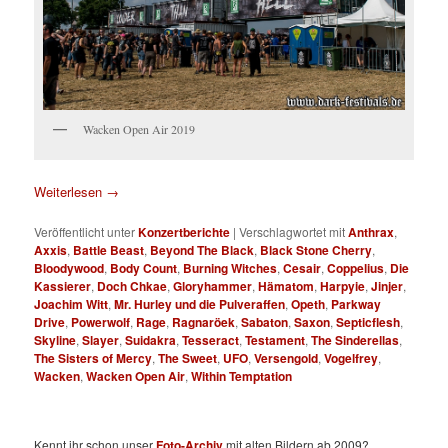
Wacken Open Air 2019
Weiterlesen
→
Veröffentlicht unter
Konzertberichte
|
Verschlagwortet mit
Anthrax
,
Axxis
,
Battle Beast
,
Beyond The Black
,
Black Stone Cherry
,
Bloodywood
,
Body Count
,
Burning Witches
,
Cesair
,
Coppelius
,
Die
Kassierer
,
Doch Chkae
,
Gloryhammer
,
Hämatom
,
Harpyie
,
Jinjer
,
Joachim Witt
,
Mr. Hurley und die Pulveraffen
,
Opeth
,
Parkway
Drive
,
Powerwolf
,
Rage
,
Ragnaröek
,
Sabaton
,
Saxon
,
Septicflesh
,
Skyline
,
Slayer
,
Suidakra
,
Tesseract
,
Testament
,
The Sinderellas
,
The Sisters of Mercy
,
The Sweet
,
UFO
,
Versengold
,
Vogelfrey
,
Wacken
,
Wacken Open Air
,
Within Temptation
Kennt ihr schon unser
Foto-Archiv
mit alten Bildern ab 2009?