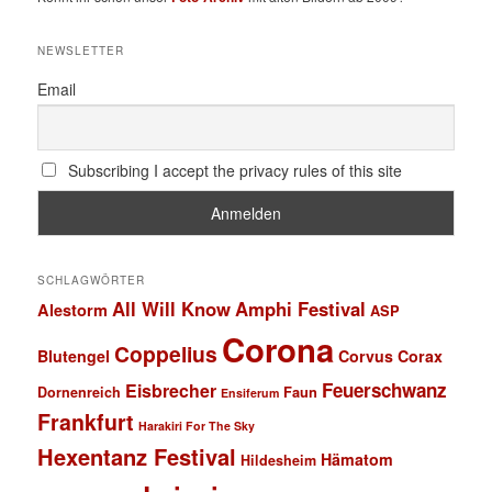
NEWSLETTER
Email
Subscribing I accept the privacy rules of this site
SCHLAGWÖRTER
All Will Know
Amphi Festival
Alestorm
ASP
Corona
Coppelius
Blutengel
Corvus Corax
Feuerschwanz
Eisbrecher
Faun
Dornenreich
Ensiferum
Frankfurt
Harakiri For The Sky
Hexentanz Festival
Hämatom
Hildesheim