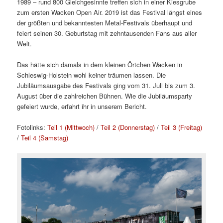
1989 – rund 800 Gleichgesinnte treffen sich in einer Kiesgrube
zum ersten Wacken Open Air. 2019 ist das Festival längst eines
der größten und bekanntesten Metal-Festivals überhaupt und
feiert seinen 30. Geburtstag mit zehntausenden Fans aus aller
Welt.
Das hätte sich damals in dem kleinen Örtchen Wacken in
Schleswig-Holstein wohl keiner träumen lassen. Die
Jubiläumsausgabe des Festivals ging vom 31. Juli bis zum 3.
August über die zahlreichen Bühnen. Wie die Jubiläumsparty
gefeiert wurde, erfahrt ihr in unserem Bericht.
Fotolinks:
Teil 1 (Mittwoch)
/
Teil 2 (Donnerstag)
/
Teil 3 (Freitag)
/
Teil 4 (Samstag)