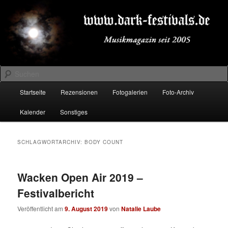
Zum
Zum
Musikmagazin seit 2005
primären
sekundären
Inhalt
Inhalt
springen
springen
DARK-FESTIVALS.DE
Suchen
Hauptmenü
Startseite
Rezensionen
Fotogalerien
Foto-Archiv
Kalender
Sonstiges
SCHLAGWORTARCHIV:
BODY COUNT
Wacken Open Air 2019 –
Festivalbericht
Veröffentlicht am
9. August 2019
von
Natalie Laube