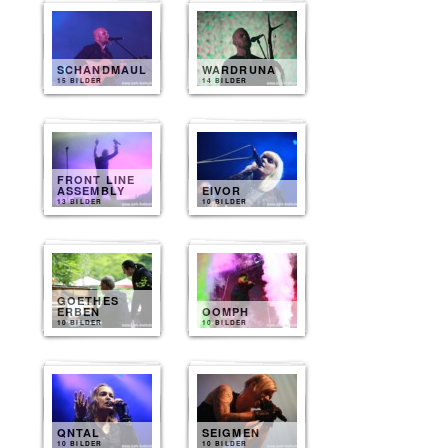
SCHANDMAUL
WARDRUNA
15 BILDER
14 BILDER
FRONT LINE
ASSEMBLY
EIVOR
13 BILDER
10 BILDER
GOETHES
ERBEN
OOMPH
10 BILDER
10 BILDER
QNTAL
SEIGMEN
10 BILDER
10 BILDER