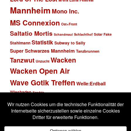
Mannheim
Mono Inc.
MS Connexion
Ost+Front
Saltatio Mortis
Solar Fake
Schlachthof
Schandmaul
Statistik
Stahlmann
Subway to Sally
Super Schwarzes Mannheim
Tanzbrunnen
Wacken
Tanzwut
Unzucht
Wacken Open Air
Wave Gotik Treffen
Welle:Erdball
Wiesbaden
Xandria
Impressum