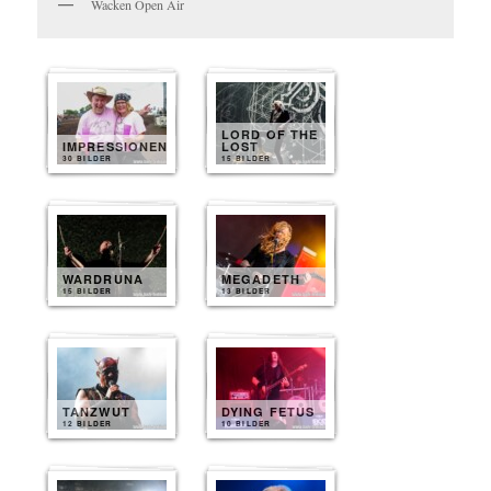
Wacken Open Air
LORD OF THE
IMPRESSIONEN
LOST
30 BILDER
15 BILDER
WARDRUNA
MEGADETH
15 BILDER
13 BILDER
TANZWUT
DYING FETUS
12 BILDER
10 BILDER