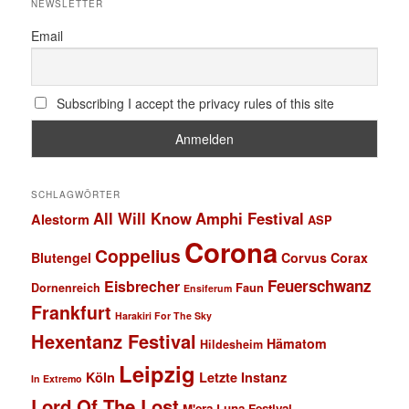
NEWSLETTER
Email
Subscribing I accept the privacy rules of this site
SCHLAGWÖRTER
All Will Know
Amphi Festival
Alestorm
ASP
Corona
Coppelius
Blutengel
Corvus Corax
Feuerschwanz
Eisbrecher
Faun
Dornenreich
Ensiferum
Frankfurt
Harakiri For The Sky
Hexentanz Festival
Hämatom
Hildesheim
Leipzig
Köln
Letzte Instanz
In Extremo
Lord Of The Lost
M'era Luna Festival