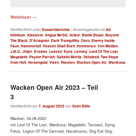
Weiterlesen
→
Veröffentlicht unter
Konzertberichte
|
Verschlagwortet mit
Ad
Infinitum
,
Alestorm
,
Angus McSix
,
Ankor
,
Battle Beast
,
Beyond
The Black
,
D'Artagnan
,
Dark Tranquillity
,
Doro
,
Enemy Inside
,
Faun
,
Hammerfall
,
Heaven Shall Burn
,
Imminence
,
Iron Maiden
,
J.B.O.
,
Jinjer
,
Kreator
,
Leaves' Eyes
,
Lemmy
,
Lord Of The Lost
,
Megadeth
,
Peyton Parrish
,
Saltatio Mortis
,
Skindred
,
Two Steps
from Hell
,
Versengold
,
Vixen
,
Wacken
,
Wacken Open Air
,
Wardruna
Wacken Open Air 2023 – Teil
3
Veröffentlicht am
7. August 2023
von
Sven Bähr
Wacken, 04.08.2023
mit Lord Of The Lost, Wardruna, Megadeth, Tanzwut, Dying
Fetus, Legion Of The Damned, Havukruunu, Dog Eat Dog,