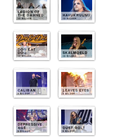
LEGION OF
THE DAMNED
HAVUKRUUNU
10 BILDER
10 BILDER
DOG EAT
DOG
SKALMOELD
10 BILDER
10 BILDER
CALIBAN
LEAVES EYES
9 BILDER
9 BILDER
DEPRESSIVE
AGE
DUST BOLT
8 BILDER
8 BILDER