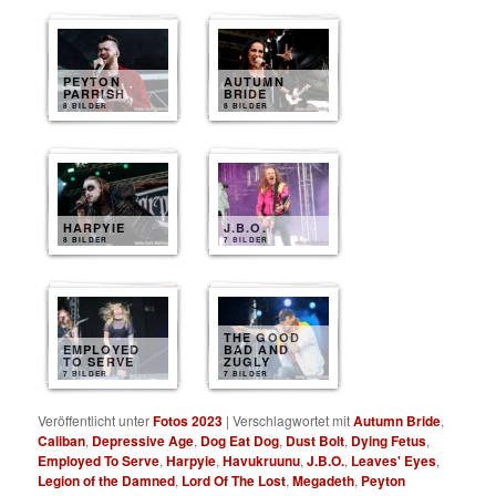
PEYTON
AUTUMN
PARRISH
BRIDE
8 BILDER
8 BILDER
HARPYIE
J.B.O.
8 BILDER
7 BILDER
THE GOOD
EMPLOYED
BAD AND
TO SERVE
ZUGLY
7 BILDER
7 BILDER
Veröffentlicht unter
Fotos 2023
|
Verschlagwortet mit
Autumn Bride
,
Caliban
,
Depressive Age
,
Dog Eat Dog
,
Dust Bolt
,
Dying Fetus
,
Employed To Serve
,
Harpyie
,
Havukruunu
,
J.B.O.
,
Leaves' Eyes
,
Legion of the Damned
,
Lord Of The Lost
,
Megadeth
,
Peyton