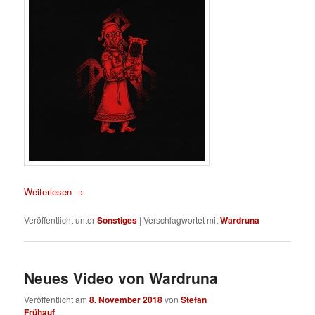
Weiterlesen
→
Veröffentlicht unter
Sonstiges
|
Verschlagwortet mit
Wardruna
Neues Video von Wardruna
Veröffentlicht am
8. November 2018
von
Stefan
Frühauf