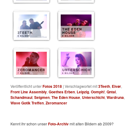
THE EDEN
3TEETH
HOUSE
8 BILDER
8 BILDER
ZEROMANCER
UNTERSCHICHT
7 BILDER
6 BILDER
Veröffentlicht unter
Fotos 2018
|
Verschlagwortet mit
3Teeth
,
Eivør
,
Front Line Assembly
,
Goethes Erben
,
Leipzig
,
Oomph!
,
Qntal
,
Schandmaul
,
Seigmen
,
The Eden House
,
Unterschicht
,
Wardruna
,
Wave Gotik Treffen
,
Zeromancer
Kennt ihr schon unser
Foto-Archiv
mit alten Bildern ab 2009?