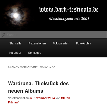
Zum
Zum
Musikmagazin seit 2005
primären
sekundären
Inhalt
Inhalt
springen
springen
DARK-FESTIVALS.DE
Suchen
Hauptmenü
Startseite
Rezensionen
Fotogalerien
Foto-Archiv
Kalender
Sonstiges
SCHLAGWORTARCHIV:
WARDRUNA
Wardruna: Titelstück des
neuen Albums
Veröffentlicht am
6. Dezember 2024
von
Stefan
Frühauf