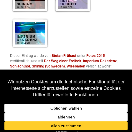
EINER
SHINING
FREIHEIT
10 BILDER
10 BILDER
IMPERIUM
DEKADENZ
10 BILDER
Dieser Eintrag wurde von
Stefan Frühauf
unter
Fotos 2015
veröffentlicht und mit
Der Weg einer Freiheit
,
Imperium Dekadenz
,
Schlachthof
,
Shining (Schweden)
,
Wiesbaden
verschlagwortet.
Setze ein Lesezeichen für den
Permalink
.
Impressum
Datenschutzerklärung
Stolz präsentiert von WordPress