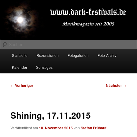
Zum
Musikmagazin seit 2005
primären
Inhalt
springen
DARK-FESTIVALS.DE
Suchen
Hauptmenü
Startseite
Rezensionen
Fotogalerien
Foto-Archiv
Kalender
Sonstiges
Beitragsnavigation
←
Vorheriger
Nächster
→
Shining, 17.11.2015
Veröffentlicht am
18. November 2015
von
Stefan Frühauf