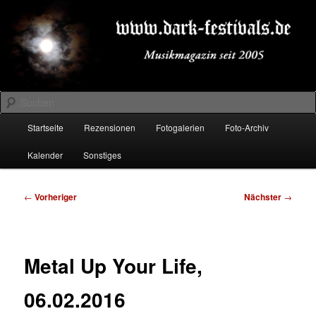
Zum
Musikmagazin seit 2005
primären
Inhalt
springen
DARK-FESTIVALS.DE
Suchen
Hauptmenü
Startseite
Rezensionen
Fotogalerien
Foto-Archiv
Kalender
Sonstiges
Beitragsnavigation
←
Vorheriger
Nächster
→
Metal Up Your Life,
06.02.2016