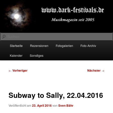
Zum
Musikmagazin seit 2005
primären
Inhalt
springen
DARK-FESTIVALS.DE
Suchen
Hauptmenü
Startseite
Rezensionen
Fotogalerien
Foto-Archiv
Kalender
Sonstiges
Beitragsnavigation
←
Vorheriger
Nächster
→
Subway to Sally, 22.04.2016
Veröffentlicht am
23. April 2016
von
Sven Bähr