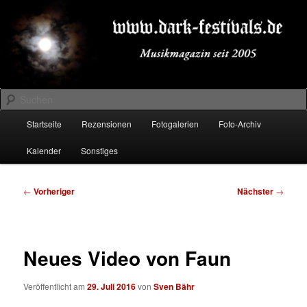
Zum
Musikmagazin seit 2005
primären
Inhalt
springen
DARK-FESTIVALS.DE
Suchen
Hauptmenü
Startseite
Rezensionen
Fotogalerien
Foto-Archiv
Kalender
Sonstiges
Beitragsnavigation
←
Vorheriger
Nächster
→
Neues Video von Faun
Veröffentlicht am
29. Juli 2016
von
Sven Bähr