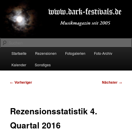
Zum
Musikmagazin seit 2005
primären
Inhalt
springen
DARK-FESTIVALS.DE
Suchen
Hauptmenü
Startseite
Rezensionen
Fotogalerien
Foto-Archiv
Kalender
Sonstiges
Beitragsnavigation
←
Vorheriger
Nächster
→
Rezensionsstatistik 4.
Quartal 2016