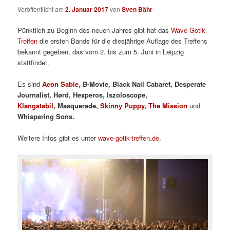
Veröffentlicht am
2. Januar 2017
von
Sven Bähr
Pünktlich zu Beginn des neuen Jahres gibt hat das
Wave Gotik
Treffen
die ersten Bands für die diesjährige Auflage des Treffens
bekannt gegeben, das vom 2. bis zum 5. Juni in Leipzig
stattfindet.
Es sind
Aeon Sable
,
B
-Movie,
B
lack Nail Cabaret,
D
esperate
Journalist,
H
ørd,
H
experos,
I
szoloscope,
Klangstabil
,
M
asquerade,
S
kinny Puppy
,
T
he Mission
und
Whispering Sons.
Weitere Infos gibt es unter
wave-gotik-treffen.de
.