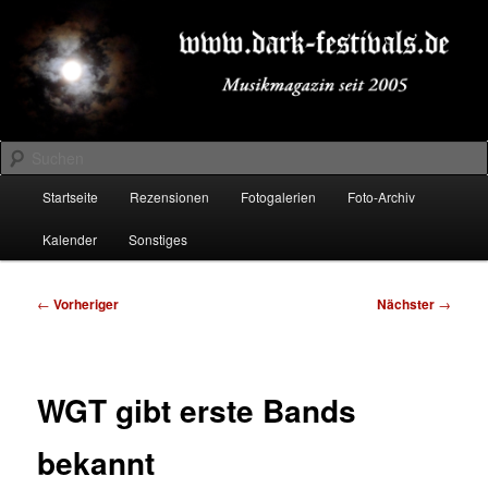
Zum
Musikmagazin seit 2005
primären
Inhalt
springen
DARK-FESTIVALS.DE
Suchen
Hauptmenü
Startseite
Rezensionen
Fotogalerien
Foto-Archiv
Kalender
Sonstiges
Beitragsnavigation
←
Vorheriger
Nächster
→
WGT gibt erste Bands
bekannt