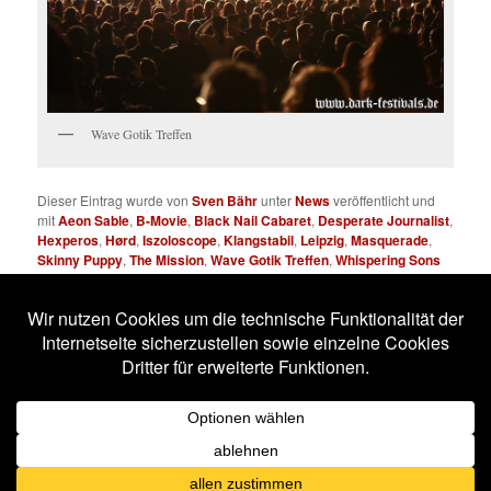
Wave Gotik Treffen
Dieser Eintrag wurde von
Sven Bähr
unter
News
veröffentlicht und
mit
Aeon Sable
,
B-Movie
,
Black Nail Cabaret
,
Desperate Journalist
,
Hexperos
,
Hørd
,
Iszoloscope
,
Klangstabil
,
Leipzig
,
Masquerade
,
Skinny Puppy
,
The Mission
,
Wave Gotik Treffen
,
Whispering Sons
verschlagwortet. Setze ein Lesezeichen für den
Permalink
.
Impressum
Datenschutzerklärung
Stolz präsentiert von WordPress