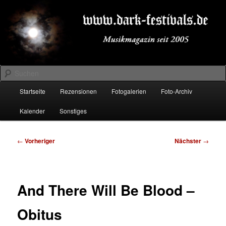
Zum
Musikmagazin seit 2005
primären
Inhalt
springen
DARK-FESTIVALS.DE
Suchen
Hauptmenü
Startseite
Rezensionen
Fotogalerien
Foto-Archiv
Kalender
Sonstiges
Beitragsnavigation
←
Vorheriger
Nächster
→
And There Will Be Blood –
Obitus