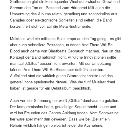
Stattdessen gibt ein konsequenter Wechsel zwischen Growl und
Scream den Ton an. Passend zum Härtegrad fällt auch die
Umsetzung des Albums relativ geradlinig und schnörkellos aus.
Samples oder elektronische Schleifen sind selten, die Band
konzentriert sich voll auf die Metal-Instrumente.
Meistens wird ein mittleres Spieltempo an den Tag gelegt, es gibt
aber auch schnellere Passagen, in denen And There Will Be
Blood auch gerne von Blastbeats Gebrauch machen. Neu ist das
Konzept der Band natürlich nicht, wirkliche Innovationen sollte
man auf „Obitus“ besser nicht erwarten. Mit der Umsetzung
können And There Will Be Blood aber definitiv punkten.
Auffallend sind die wirklich guten Gitarrenabschnitte und das
generell hohe spielerische Niveau. Was die fünf Musiker drauf
haben ist gerade für ein Debütalbum beachtlich.
Auch von der Stimmung her weiß „Obitus“ durchaus zu gefallen.
Der kompromisslos harte, geradlinige Sound macht Laune und
wird bei Freunden des Genres Anklang finden. Vom Songwriting
her wäre aber mehr drin gewesen. Dass wie bei „Belial“ ein
Refrain wirklich hängen bleibt, ist leider die Ausnahme.