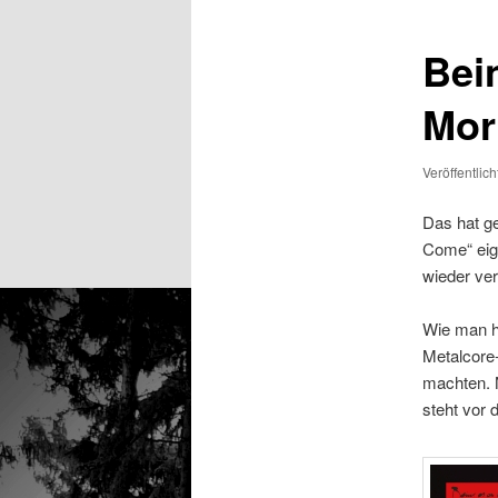
Bei
Mor
Veröffentlic
Das hat g
Come“ eige
wieder ve
Wie man hö
Metalcore
machten. N
steht vor 