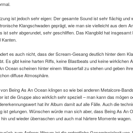
ormal.
ung ist jedoch sehr eigen: Der gesamte Sound ist sehr flächig und w
ktronische Klangschwaden geprägt, wie man sie vielleicht aus dem A
es ist sehr abgerundet, sehr geschliffen. Das Klangbild hat insgesam
 Kanten.
dert es auch nicht, dass der Scream-Gesang deutlich hinter dem Kl
bt. Es gibt keine harten Riffs, keine Blastbeats und keine wirklichen
An Ocean scheinen hinter einem Wasserfall zu stehen und geben ih
schon diffuse Atmosphäre.
 von Being As An Ocean klingen so wie bei anderen Metalcore-Bands 
er ist die Gruppe also wirklich sehr speziell – man kann das mögen 
dererkennungswert hat ihr Album damit auf alle Fälle. Auch die techn
 ist gelungen. Wünschen würde man sich aber, dass Being As An 
 hin und wieder überraschen und auch mal härtere Momente wagen.
zurück zum Anfang: Warum ist die ordentliche Gesamtspielzeit von „