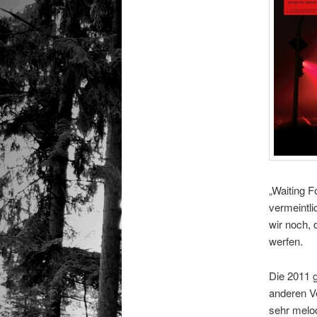
„Waiting 
vermeintl
wir noch, 
werfen.
Die 2011 g
anderen V
sehr melo