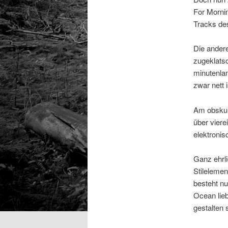
For Mornin
Tracks des
Die ander
zugeklatsc
minutenlan
zwar nett 
Am obskur
über viere
elektronis
Ganz ehrli
Stilelemen
besteht nu
Ocean lie
gestalten s