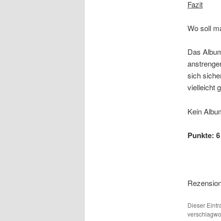
Fazit
Wo soll m
Das Album 
anstrengen
sich siche
vielleicht
Kein Album
Punkte: 6 
Rezension:
Dieser Eint
verschlagwor