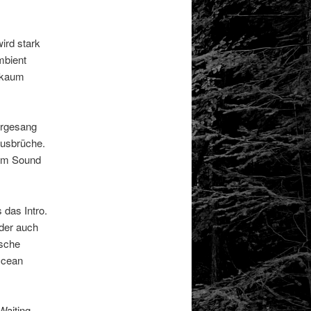
ird stark
mbient
t kaum
argesang
 Ausbrüche.
rem Sound
das Intro.
oder auch
ische
Ocean
Waiting