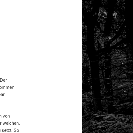
 Der
 kommen
ean
h von
r weichen,
 setzt. So