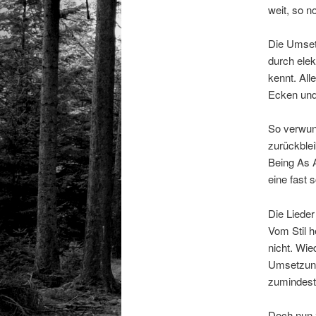
weit, so n
Die Umsetz
durch ele
kennt. All
Ecken und
So verwun
zurückblei
Being As 
eine fast 
Die Lieder
Vom Stil h
nicht. Wie
Umsetzung
zumindest
Doch nun 