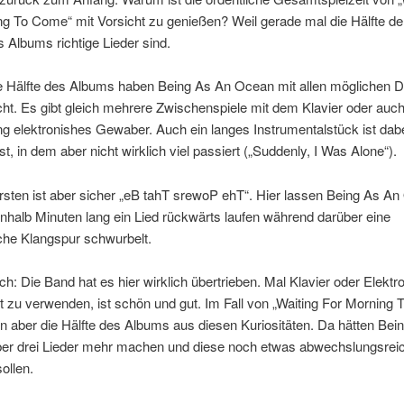
g To Come“ mit Vorsicht zu genießen? Weil gerade mal die Hälfte de
 Albums richtige Lieder sind.
e Hälfte des Albums haben Being As An Ocean mit allen möglichen D
ht. Es gibt gleich mehrere Zwischenspiele mit dem Klavier oder auc
g elektronishes Gewaber. Auch ein langes Instrumentalstück ist dabe
ist, in dem aber nicht wirklich viel passiert („Suddenly, I Was Alone“).
sten ist aber sicher „eB tahT srewoP ehT“. Hier lassen Being As A
inhalb Minuten lang ein Lied rückwärts laufen während darüber eine
che Klangspur schwurbelt.
ch: Die Band hat es hier wirklich übertrieben. Mal Klavier oder Elektro
t zu verwenden, ist schön und gut. Im Fall von „Waiting For Morning
n aber die Hälfte des Albums aus diesen Kuriositäten. Da hätten Bei
ber drei Lieder mehr machen und diese noch etwas abwechslungsrei
ollen.