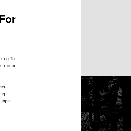
For
rning To
er immer
chen
ung
ruppe