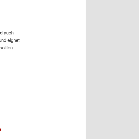
nd auch
und eignet
sollten
n