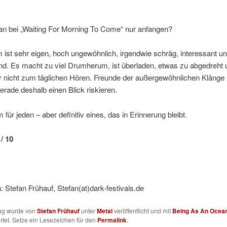
an bei „Waiting For Morning To Come“ nur anfangen?
ist sehr eigen, hoch ungewöhnlich, irgendwie schräg, interessant u
d. Es macht zu viel Drumherum, ist überladen, etwas zu abgedreht 
r nicht zum täglichen Hören. Freunde der außergewöhnlichen Klänge 
 gerade deshalb einen Blick riskieren.
 für jeden – aber definitiv eines, das in Erinnerung bleibt.
/ 10
 Stefan Frühauf, Stefan(at)dark-festivals.de
rag wurde von
Stefan Frühauf
unter
Metal
veröffentlicht und mit
Being As An Ocea
tet. Setze ein Lesezeichen für den
Permalink
.