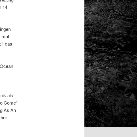
r 14
ingen
h mal
i, das
n Ocean
nik als
 To Come“
ng As An
cher