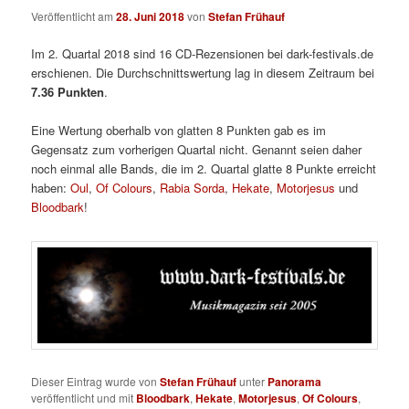
Veröffentlicht am
28. Juni 2018
von
Stefan Frühauf
Im 2. Quartal 2018 sind 16 CD-Rezensionen bei dark-festivals.de
erschienen. Die Durchschnittswertung lag in diesem Zeitraum bei
7.36 Punkten
.
Eine Wertung oberhalb von glatten 8 Punkten gab es im
Gegensatz zum vorherigen Quartal nicht. Genannt seien daher
noch einmal alle Bands, die im 2. Quartal glatte 8 Punkte erreicht
haben:
Oul
,
Of Colours
,
Rabia Sorda
,
Hekate
,
Motorjesus
und
Bloodbark
!
Dieser Eintrag wurde von
Stefan Frühauf
unter
Panorama
veröffentlicht und mit
Bloodbark
,
Hekate
,
Motorjesus
,
Of Colours
,