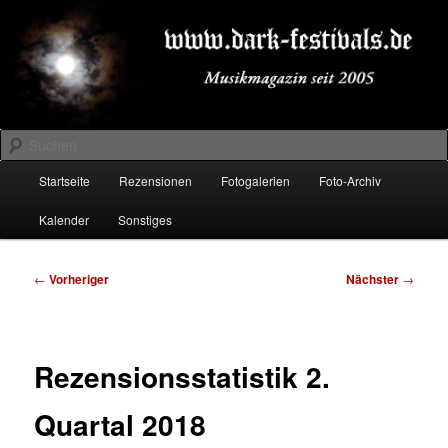
Zum
Musikmagazin seit 2005
primären
Inhalt
springen
DARK-FESTIVALS.DE
Suchen
Hauptmenü
Startseite
Rezensionen
Fotogalerien
Foto-Archiv
Kalender
Sonstiges
Beitragsnavigation
←
Vorheriger
Nächster
→
Rezensionsstatistik 2.
Quartal 2018