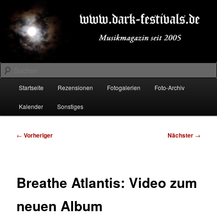
Zum
Musikmagazin seit 2005
primären
Inhalt
springen
DARK-FESTIVALS.DE
Suchen
Hauptmenü
Startseite
Rezensionen
Fotogalerien
Foto-Archiv
Kalender
Sonstiges
Beitragsnavigation
←
Vorheriger
Nächster
→
Breathe Atlantis: Video zum
neuen Album