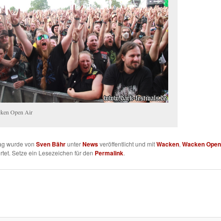
ken Open Air
rag wurde von
Sven Bähr
unter
News
veröffentlicht und mit
Wacken
,
Wacken Open
tet. Setze ein Lesezeichen für den
Permalink
.