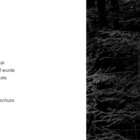
al-
uf wurde
kets
rschuss