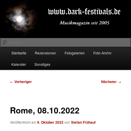
Zum
Musikmagazin seit 2005
primären
Inhalt
springen
DARK-FESTIVALS.DE
Suchen
Hauptmenü
Startseite
Rezensionen
Fotogalerien
Foto-Archiv
Kalender
Sonstiges
Beitragsnavigation
←
Vorheriger
Nächster
→
Rome, 08.10.2022
Veröffentlicht am
9. Oktober 2022
von
Stefan Frühauf